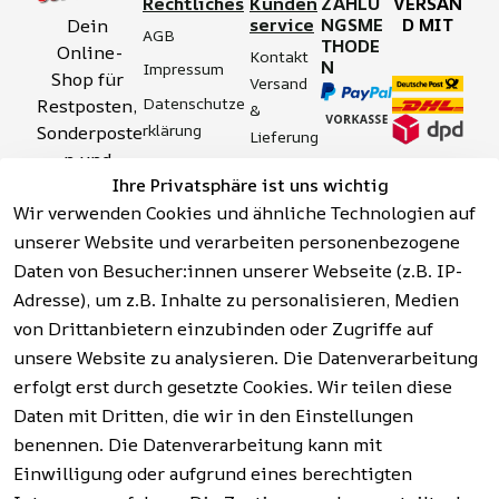
Rechtliches
Kunden
ZAHLU
VERSAN
service
NGSME
D MIT
Dein 
AGB
THODE
Online-
Kontakt
N
Impressum
Shop für 
Versand 
Datenschutze
Restposten, 
& 
rklärung
Sonderposte
Lieferung
n und 
Zahlung 
Barrierefreihei
Ihre Privatsphäre ist uns wichtig
Aktionsartik
& 
tserklärung
Wir verwenden Cookies und ähnliche Technologien auf
el rund um 
Sicherhei
Widerrufsrech
Werkzeuge, 
unserer Website und verarbeiten personenbezogene
t
t
Garten, 
Daten von Besucher:innen unserer Webseite (z.B. IP-
Häufige 
Hinweise zur 
Haushalt 
Fragen 
Adresse), um z.B. Inhalte zu personalisieren, Medien
Batterieentso
und mehr.
(FAQ)
von Drittanbietern einzubinden oder Zugriffe auf
rgung
unsere Website zu analysieren. Die Datenverarbeitung
erfolgt erst durch gesetzte Cookies. Wir teilen diese
Vertrag
widerrufen
Daten mit Dritten, die wir in den Einstellungen
benennen. Die Datenverarbeitung kann mit
Einwilligung oder aufgrund eines berechtigten
Facebook | 
AGB | Impressum | 