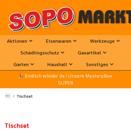
Aktionen
Eisenwaren
Werkzeuge
Schädlingsschutz
Gasartikel
Garten
Haushalt
Sonstiges
🎉
 Endlich wieder da ! Unsere MysteryBox 
SUPER
Tischset
Tischset