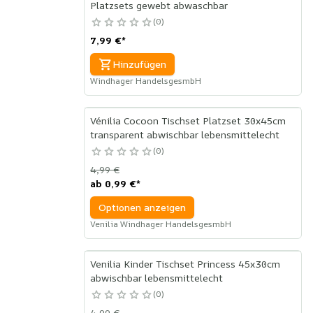
Platzsets gewebt abwaschbar
0
7,99 €
*
Hinzufügen
Windhager HandelsgesmbH
Vénilia Cocoon Tischset Platzset 30x45cm
transparent abwischbar lebensmittelecht
0
4,99 €
ab
0,99 €
*
Optionen anzeigen
Venilia Windhager HandelsgesmbH
Venilia Kinder Tischset Princess 45x30cm
abwischbar lebensmittelecht
0
4,99 €