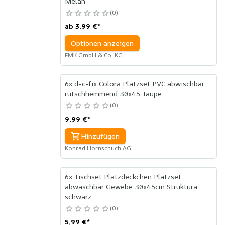
Melan
0
ab
3,99 €
*
Optionen anzeigen
FMK GmbH & Co. KG
6x d-c-fix Colora Platzset PVC abwischbar
rutschhemmend 30x45 Taupe
0
9,99 €
*
Hinzufügen
Konrad Hornschuch AG
6x Tischset Platzdeckchen Platzset
abwaschbar Gewebe 30x45cm Struktura
schwarz
0
5,99 €
*