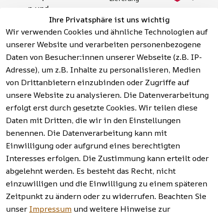
n und 
Zahlung 
Barrierefreihei
Ihre Privatsphäre ist uns wichtig
Aktionsartik
& 
tserklärung
Wir verwenden Cookies und ähnliche Technologien auf
el rund um 
Sicherhei
Widerrufsrech
Werkzeuge, 
unserer Website und verarbeiten personenbezogene
t
t
Garten, 
Daten von Besucher:innen unserer Webseite (z.B. IP-
Häufige 
Hinweise zur 
Haushalt 
Fragen 
Adresse), um z.B. Inhalte zu personalisieren, Medien
Batterieentso
und mehr.
(FAQ)
von Drittanbietern einzubinden oder Zugriffe auf
rgung
unsere Website zu analysieren. Die Datenverarbeitung
erfolgt erst durch gesetzte Cookies. Wir teilen diese
Vertrag
widerrufen
Daten mit Dritten, die wir in den Einstellungen
benennen. Die Datenverarbeitung kann mit
Einwilligung oder aufgrund eines berechtigten
Facebook | 
AGB | Impressum | 
Interesses erfolgen. Die Zustimmung kann erteilt oder
Instagram | 
Datenschutzerklärung | 
abgelehnt werden. Es besteht das Recht, nicht
Newsletter
Barrierefreiheitserklärung | 
Widerrufsrecht
einzuwilligen und die Einwilligung zu einem späteren
Zeitpunkt zu ändern oder zu widerrufen. Beachten Sie
unser
Impressum
und weitere Hinweise zur