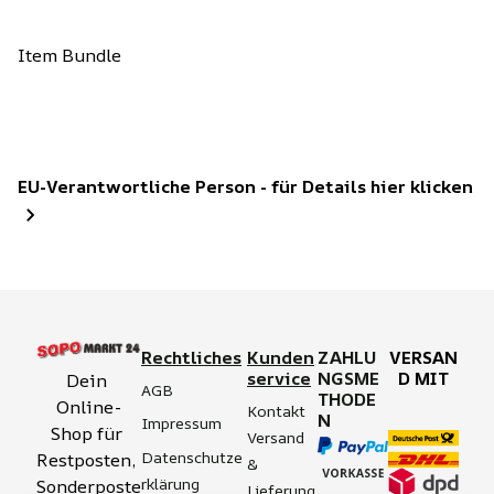
Item Bundle
EU-Verantwortliche Person - für Details hier klicken
Rechtliches
Kunden
ZAHLU
VERSAN
service
NGSME
D MIT
Dein 
AGB
THODE
Online-
Kontakt
N
Impressum
Shop für 
Versand 
Datenschutze
Restposten, 
& 
rklärung
Sonderposte
Lieferung