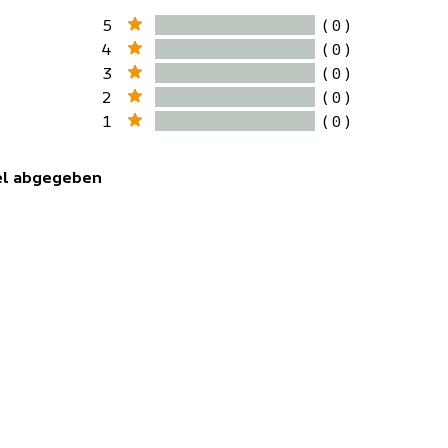
5
( 0 )
4
( 0 )
3
( 0 )
2
( 0 )
1
( 0 )
kel abgegeben