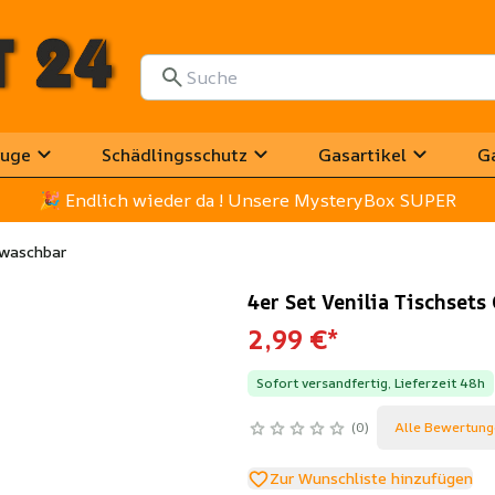
uge
Schädlingsschutz
Gasartikel
G
🎉
 Endlich wieder da ! Unsere MysteryBox SUPER
bwaschbar
4er Set Venilia Tischset
2,99 €
*
Sofort versandfertig, Lieferzeit 48h
0
Alle Bewertung
Zur Wunschliste hinzufügen