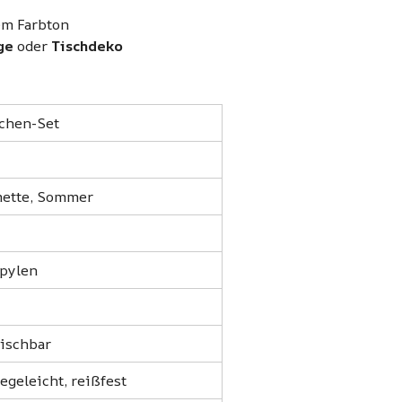
em Farbton
ge
oder
Tischdeko
kchen-Set
imette, Sommer
opylen
wischbar
egeleicht, reißfest