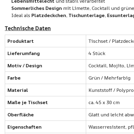
Lebensmittelecht
und stabil verarbeitet
Sommerliches Design
mit Limette, Cocktail und grün
Ideal als
Platzdeckchen
,
Tischunterlage
,
Essunterla
Technische Daten
Produktart
Tischset / Platzdec
Lieferumfang
4 Stück
Motiv / Design
Cocktail, Mojito, L
Farbe
Grün / Mehrfarbig
Material
Kunststoff / Polypr
Maße je Tischset
ca. 45 x 30 cm
Oberfläche
Glatt und leicht ab
Eigenschaften
Wasserresistent, pfl