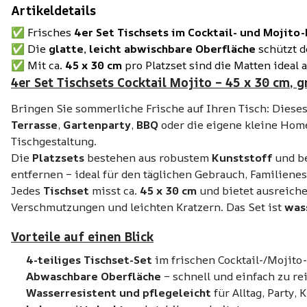
Artikeldetails
✅ Frisches
4er Set Tischsets im Cocktail- und Mojito
✅ Die
glatte, leicht abwischbare Oberfläche
schützt d
✅ Mit ca.
45 x 30 cm
pro Platzset sind die Matten ideal 
4er Set Tischsets Cocktail Mojito – 45 x 30 cm, 
Bringen Sie sommerliche Frische auf Ihren Tisch: Diese
Terrasse
,
Gartenparty
,
BBQ
oder die eigene kleine Home-
Tischgestaltung.
Die
Platzsets
bestehen aus robustem
Kunststoff
und b
entfernen – ideal für den täglichen Gebrauch, Familienes
Jedes
Tischset
misst ca.
45 x 30 cm
und bietet ausreichen
Verschmutzungen und leichten Kratzern. Das Set ist
was
Vorteile auf einen Blick
4-teiliges Tischset-Set
im frischen Cocktail-/Mojito
Abwaschbare Oberfläche
– schnell und einfach zu re
Wasserresistent und pflegeleicht
für Alltag, Party,