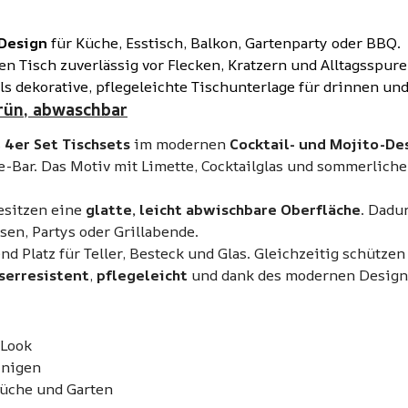
-Design
für Küche, Esstisch, Balkon, Gartenparty oder BBQ.
en Tisch zuverlässig vor Flecken, Kratzern und Alltagsspure
als dekorative, pflegeleichte Tischunterlage für drinnen un
grün, abwaschbar
s
4er Set Tischsets
im modernen
Cocktail- und Mojito-De
Bar. Das Motiv mit Limette, Cocktailglas und sommerlichem 
esitzen eine
glatte, leicht abwischbare Oberfläche
. Dadu
sen, Partys oder Grillabende.
d Platz für Teller, Besteck und Glas. Gleichzeitig schützen
serresistent
,
pflegeleicht
und dank des modernen Designs 
-Look
inigen
 Küche und Garten