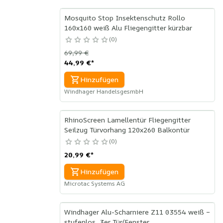
Mosquito Stop Insektenschutz Rollo
160x160 weiß Alu Fliegengitter kürzbar
0
69,99 €
44,99 €
*
Hinzufügen
Windhager HandelsgesmbH
RhinoScreen Lamellentür Fliegengitter
Seilzug Türvorhang 120x260 Balkontür
0
20,99 €
*
Hinzufügen
Microtac Systems AG
Windhager Alu-Scharniere Z11 03554 weiß –
stufenlos, 3er Tür/Fenster