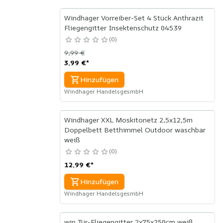
Windhager Vorreiber-Set 4 Stück Anthrazit
Fliegengitter Insektenschutz 04539
0
9,99 €
3,99 €
*
Hinzufügen
Windhager HandelsgesmbH
Windhager XXL Moskitonetz 2,5x12,5m
Doppelbett Betthimmel Outdoor waschbar
weiß
0
12,99 €
*
Hinzufügen
Windhager HandelsgesmbH
wip Tür-Fliegengitter 2x75x250cm weiß