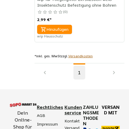
Insektenschutz Befestigung ohne Bohren
0
2,99 €
*
Hinzufügen
wip Hausschutz
*
inkl. ges. MwSt
zzgl.
Versandkosten
1
Rechtliches
Kunden
ZAHLU
VERSAN
service
NGSME
D MIT
Dein 
AGB
THODE
Online-
Kontakt
N
Impressum
Shop für 
Versand 