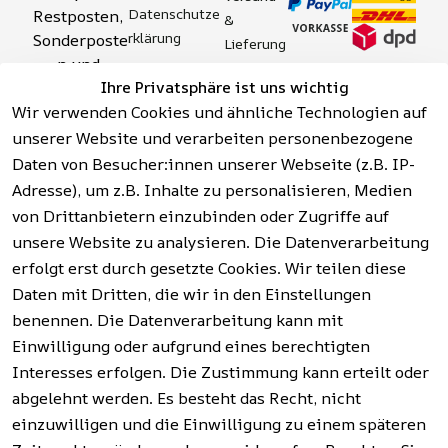
Datenschutze
Restposten, 
& 
rklärung
Sonderposte
Lieferung
n und 
Zahlung 
Barrierefreihei
Ihre Privatsphäre ist uns wichtig
Aktionsartik
& 
tserklärung
Wir verwenden Cookies und ähnliche Technologien auf
el rund um 
Sicherhei
Widerrufsrech
Werkzeuge, 
unserer Website und verarbeiten personenbezogene
t
t
Garten, 
Daten von Besucher:innen unserer Webseite (z.B. IP-
Häufige 
Hinweise zur 
Haushalt 
Fragen 
Adresse), um z.B. Inhalte zu personalisieren, Medien
Batterieentso
und mehr.
(FAQ)
von Drittanbietern einzubinden oder Zugriffe auf
rgung
unsere Website zu analysieren. Die Datenverarbeitung
erfolgt erst durch gesetzte Cookies. Wir teilen diese
Vertrag
widerrufen
Daten mit Dritten, die wir in den Einstellungen
benennen. Die Datenverarbeitung kann mit
Einwilligung oder aufgrund eines berechtigten
Facebook | 
AGB | Impressum | 
Interesses erfolgen. Die Zustimmung kann erteilt oder
Instagram | 
Datenschutzerklärung | 
abgelehnt werden. Es besteht das Recht, nicht
Newsletter
Barrierefreiheitserklärung | 
Widerrufsrecht
einzuwilligen und die Einwilligung zu einem späteren