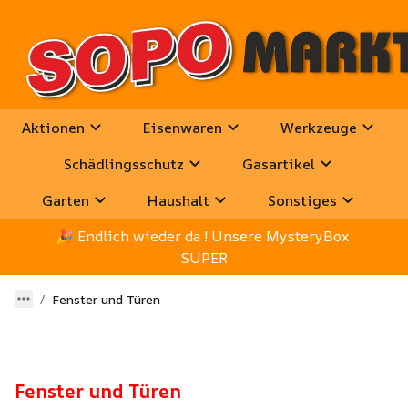
Aktionen
Eisenwaren
Werkzeuge
Schädlingsschutz
Gasartikel
Garten
Haushalt
Sonstiges
🎉
 Endlich wieder da ! Unsere MysteryBox 
SUPER
Fenster und Türen
Fenster und Türen