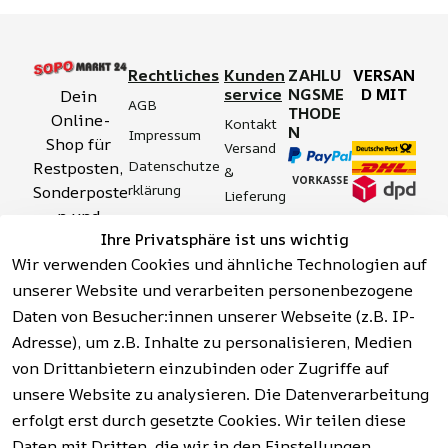
Rechtliches
Kunden
ZAHLU
VERSAN
service
NGSME
D MIT
Dein 
AGB
THODE
Online-
Kontakt
N
Impressum
Shop für 
Versand 
Datenschutze
Restposten, 
& 
rklärung
Sonderposte
Lieferung
n und 
Zahlung 
Barrierefreihei
Ihre Privatsphäre ist uns wichtig
Aktionsartik
& 
tserklärung
Wir verwenden Cookies und ähnliche Technologien auf
el rund um 
Sicherhei
Widerrufsrech
Werkzeuge, 
unserer Website und verarbeiten personenbezogene
t
t
Garten, 
Daten von Besucher:innen unserer Webseite (z.B. IP-
Häufige 
Hinweise zur 
Haushalt 
Fragen 
Adresse), um z.B. Inhalte zu personalisieren, Medien
Batterieentso
und mehr.
(FAQ)
von Drittanbietern einzubinden oder Zugriffe auf
rgung
unsere Website zu analysieren. Die Datenverarbeitung
erfolgt erst durch gesetzte Cookies. Wir teilen diese
Vertrag
widerrufen
Daten mit Dritten, die wir in den Einstellungen