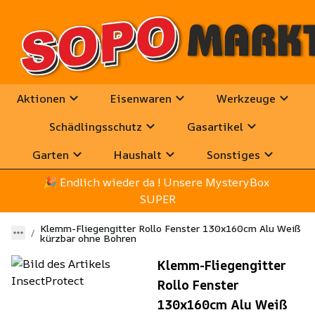
Aktionen
Eisenwaren
Werkzeuge
Schädlingsschutz
Gasartikel
Garten
Haushalt
Sonstiges
🎉
 Endlich wieder da ! Unsere MysteryBox 
SUPER
Klemm-Fliegengitter Rollo Fenster 130x160cm Alu Weiß
kürzbar ohne Bohren
Klemm-Fliegengitter
Rollo Fenster
130x160cm Alu Weiß