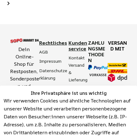
Rechtliches
Kunden
ZAHLU
VERSAN
service
NGSME
D MIT
Dein 
AGB
THODE
Online-
Kontakt
N
Impressum
Shop für 
Versand 
Datenschutze
Restposten, 
& 
rklärung
Sonderposte
Lieferung
n und 
Zahlung 
Barrierefreihei
Ihre Privatsphäre ist uns wichtig
Aktionsartik
& 
tserklärung
Wir verwenden Cookies und ähnliche Technologien auf
el rund um 
Sicherhei
Widerrufsrech
Werkzeuge, 
unserer Website und verarbeiten personenbezogene
t
t
Garten, 
Daten von Besucher:innen unserer Webseite (z.B. IP-
Häufige 
Hinweise zur 
Haushalt 
Fragen 
Adresse), um z.B. Inhalte zu personalisieren, Medien
Batterieentso
und mehr.
(FAQ)
von Drittanbietern einzubinden oder Zugriffe auf
rgung