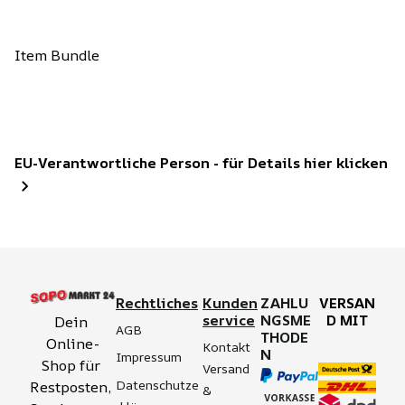
Item Bundle
EU-Verantwortliche Person - für Details hier klicken
Rechtliches
Kunden
ZAHLU
VERSAN
service
NGSME
D MIT
Dein 
AGB
THODE
Online-
Kontakt
N
Impressum
Shop für 
Versand 
Datenschutze
Restposten, 
& 