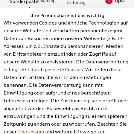
rklärung
Sonderposte
Lieferung
n und 
Zahlung 
Barrierefreihei
Ihre Privatsphäre ist uns wichtig
Aktionsartik
& 
tserklärung
Wir verwenden Cookies und ähnliche Technologien auf
el rund um 
Sicherhei
Widerrufsrech
Werkzeuge, 
unserer Website und verarbeiten personenbezogene
t
t
Garten, 
Daten von Besucher:innen unserer Webseite (z.B. IP-
Häufige 
Hinweise zur 
Haushalt 
Fragen 
Adresse), um z.B. Inhalte zu personalisieren, Medien
Batterieentso
und mehr.
(FAQ)
von Drittanbietern einzubinden oder Zugriffe auf
rgung
unsere Website zu analysieren. Die Datenverarbeitung
erfolgt erst durch gesetzte Cookies. Wir teilen diese
Vertrag
widerrufen
Daten mit Dritten, die wir in den Einstellungen
benennen. Die Datenverarbeitung kann mit
Einwilligung oder aufgrund eines berechtigten
Facebook | 
AGB | Impressum | 
Interesses erfolgen. Die Zustimmung kann erteilt oder
Instagram | 
Datenschutzerklärung | 
abgelehnt werden. Es besteht das Recht, nicht
Newsletter
Barrierefreiheitserklärung | 
Widerrufsrecht
einzuwilligen und die Einwilligung zu einem späteren
Zeitpunkt zu ändern oder zu widerrufen. Beachten Sie
unser
Impressum
und weitere Hinweise zur