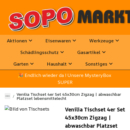
Aktionen
Eisenwaren
Werkzeuge
Schädlingsschutz
Gasartikel
Garten
Haushalt
Sonstiges
🎉
 Endlich wieder da ! Unsere MysteryBox 
SUPER
Venilia Tischset 4er Set 45x30cm Zigzag | abwaschbar
Platzset lebensmittelecht
Venilia Tischset 4er Set
45x30cm Zigzag |
abwaschbar Platzset