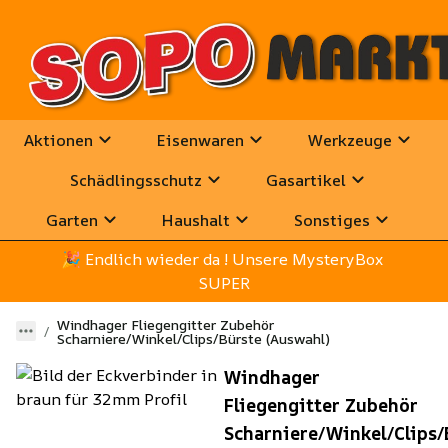
Aktionen
Eisenwaren
Werkzeuge
Schädlingsschutz
Gasartikel
Garten
Haushalt
Sonstiges
🎉
 Endlich wieder da ! Unsere MysteryBox 
SUPER
Windhager Fliegengitter Zubehör
Scharniere/Winkel/Clips/Bürste (Auswahl)
Windhager
Fliegengitter Zubehör
Scharniere/Winkel/Clips/