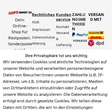
Rechtliches
Kunden
ZAHLU
VERSAN
service
NGSME
D MIT
Dein 
AGB
THODE
Online-
Kontakt
N
Impressum
Shop für 
Versand 
Datenschutze
Restposten, 
& 
rklärung
Sonderposte
Lieferung
n und 
Zahlung 
Barrierefreihei
Ihre Privatsphäre ist uns wichtig
Aktionsartik
& 
tserklärung
Wir verwenden Cookies und ähnliche Technologien auf
el rund um 
Sicherhei
Widerrufsrech
Werkzeuge, 
unserer Website und verarbeiten personenbezogene
t
t
Garten, 
Daten von Besucher:innen unserer Webseite (z.B. IP-
Häufige 
Hinweise zur 
Haushalt 
Fragen 
Adresse), um z.B. Inhalte zu personalisieren, Medien
Batterieentso
und mehr.
(FAQ)
von Drittanbietern einzubinden oder Zugriffe auf
rgung
unsere Website zu analysieren. Die Datenverarbeitung
erfolgt erst durch gesetzte Cookies. Wir teilen diese
Vertrag
widerrufen
Daten mit Dritten, die wir in den Einstellungen