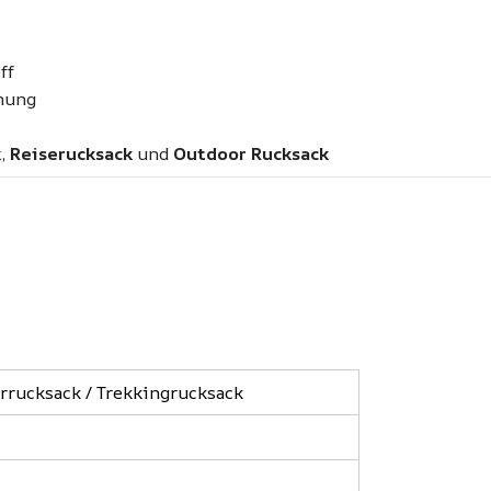
ff
dnung
k
,
Reiserucksack
und
Outdoor Rucksack
rrucksack / Trekkingrucksack