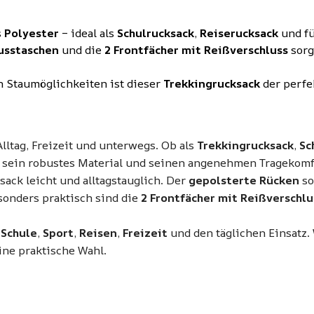
s
Polyester
– ideal als
Schulrucksack
,
Reiserucksack
und f
lusstaschen
und die
2 Frontfächer mit Reißverschluss
sorg
n Staumöglichkeiten ist dieser
Trekkingrucksack
der perfek
Alltag, Freizeit und unterwegs. Ob als
Trekkingrucksack
,
Sc
, sein robustes Material und seinen angenehmen Tragekomf
ksack leicht und alltagstauglich. Der
gepolsterte Rücken
so
esonders praktisch sind die
2 Frontfächer mit Reißverschlu
,
Schule
,
Sport
,
Reisen
,
Freizeit
und den täglichen Einsatz.
ine praktische Wahl.