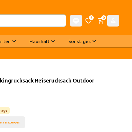
0
0
arten
Haushalt
Sonstiges
kingrucksack Reiserucksack Outdoor
frage
en anzeigen