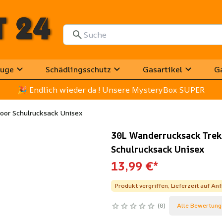
uge
Schädlingsschutz
Gasartikel
G
🎉
 Endlich wieder da ! Unsere MysteryBox SUPER
oor Schulrucksack Unisex
30L Wanderrucksack Trek
Schulrucksack Unisex
13,99 €
*
Produkt vergriffen, Lieferzeit auf An
0
Alle Bewertung