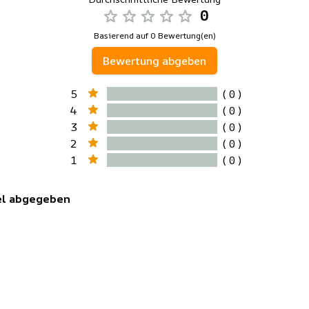
0
Basierend auf 0 Bewertung(en)
Bewertung abgeben
5
( 0 )
4
( 0 )
3
( 0 )
2
( 0 )
1
( 0 )
kel abgegeben