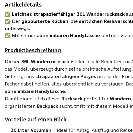
Artikeldetails
✅
Leichter, strapazierfähiger 30L Wanderrucksack
au
✅ Der
gepolsterte Rücken
, die
seitlichen Reißversch
unterwegs.
✅ Mit seiner
abnehmbaren Handytasche
und den viele
Produktbeschreibung
Dieser
30L Wanderrucksack
ist der ideale Begleiter für 
das Modell überzeugt durch seine praktische Aufteilung
Gefertigt aus
strapazierfähigem Polyester
, ist der Ruc
Fächer dabei helfen, alles übersichtlich zu verstauen. B
abnehmbare Handytasche
.
Damit eignet sich dieser
Rucksack
perfekt für
Wandern
organisierten
Backpack
sucht, trifft mit diesem Modell e
Vorteile auf einen Blick
30 Liter Volumen
– ideal für Alltag, Ausflug und Reise