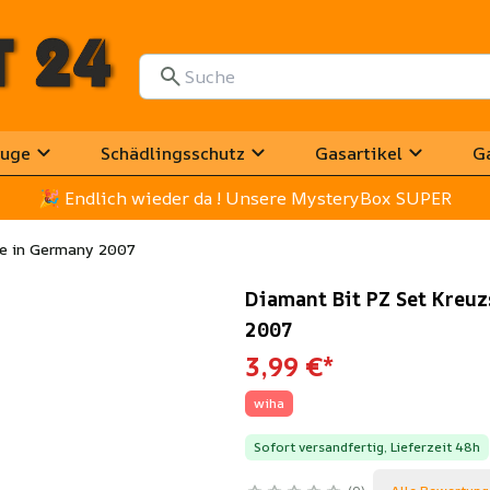
uge
Schädlingsschutz
Gasartikel
G
🎉
 Endlich wieder da ! Unsere MysteryBox SUPER
de in Germany 2007
Diamant Bit PZ Set Kreuz
2007
3,99 €
*
wiha
Sofort versandfertig, Lieferzeit 48h