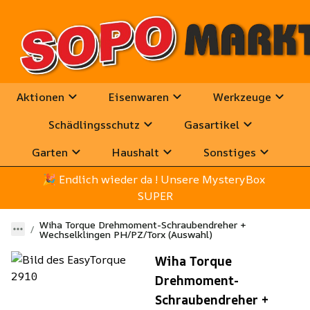
Aktionen
Eisenwaren
Werkzeuge
Schädlingsschutz
Gasartikel
Garten
Haushalt
Sonstiges
🎉
 Endlich wieder da ! Unsere MysteryBox 
SUPER
Wiha Torque Drehmoment-Schraubendreher +
Wechselklingen PH/PZ/Torx (Auswahl)
Wiha Torque
Drehmoment-
Schraubendreher +