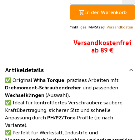
In den Warenkorb
*
inkl. ges. MwSt
zzgl.
Versandkosten
Versandkostenfrei
ab 89 €
Artikeldetails
✅ Original
Wiha Torque,
präzises Arbeiten mit
Drehmoment-Schraubendreher
und passenden
Wechselklingen
(Auswahl).
✅ Ideal für kontrolliertes Verschrauben: saubere
Kraftübertragung, sicherer Sitz und schnelle
Anpassung durch
PH/PZ/Torx
-Profile (je nach
Variante).
✅ Perfekt für Werkstatt, Industrie und
Montage, einfach Variante wählen und sofort startklar