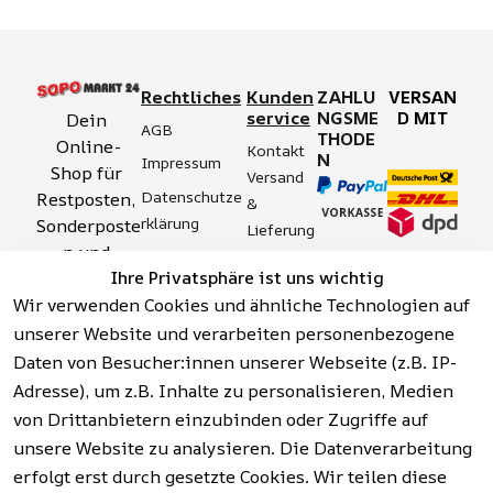
Rechtliches
Kunden
ZAHLU
VERSAN
service
NGSME
D MIT
Dein 
AGB
THODE
Online-
Kontakt
N
Impressum
Shop für 
Versand 
Datenschutze
Restposten, 
& 
rklärung
Sonderposte
Lieferung
n und 
Zahlung 
Barrierefreihei
Ihre Privatsphäre ist uns wichtig
Aktionsartik
& 
tserklärung
Wir verwenden Cookies und ähnliche Technologien auf
el rund um 
Sicherhei
Widerrufsrech
Werkzeuge, 
unserer Website und verarbeiten personenbezogene
t
t
Garten, 
Daten von Besucher:innen unserer Webseite (z.B. IP-
Häufige 
Hinweise zur 
Haushalt 
Fragen 
Adresse), um z.B. Inhalte zu personalisieren, Medien
Batterieentso
und mehr.
(FAQ)
von Drittanbietern einzubinden oder Zugriffe auf
rgung
unsere Website zu analysieren. Die Datenverarbeitung
erfolgt erst durch gesetzte Cookies. Wir teilen diese
Vertrag