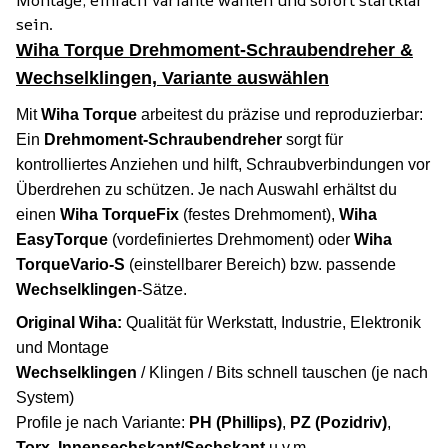
sein.
Wiha Torque Drehmoment-Schraubendreher &
Wechselklingen, Variante auswählen
Mit
Wiha Torque
arbeitest du präzise und reproduzierbar:
Ein
Drehmoment-Schraubendreher
sorgt für
kontrolliertes Anziehen und hilft, Schraubverbindungen vor
Überdrehen zu schützen. Je nach Auswahl erhältst du
einen
Wiha TorqueFix
(festes Drehmoment),
Wiha
EasyTorque
(vordefiniertes Drehmoment) oder
Wiha
TorqueVario-S
(einstellbarer Bereich) bzw. passende
Wechselklingen
-Sätze.
Original Wiha:
Qualität für Werkstatt, Industrie, Elektronik
und Montage
Wechselklingen
/ Klingen / Bits schnell tauschen (je nach
System)
Profile je nach Variante:
PH (Phillips)
,
PZ (Pozidriv)
,
Torx
,
Innensechskant/Sechskant
u.v.m.