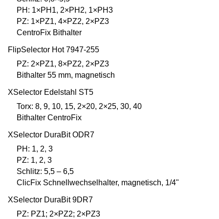
PH: 1×PH1, 2×PH2, 1×PH3
PZ: 1×PZ1, 4×PZ2, 2×PZ3
CentroFix Bithalter
FlipSelector Hot 7947-255
PZ: 2×PZ1, 8×PZ2, 2×PZ3
Bithalter 55 mm, magnetisch
XSelector Edelstahl ST5
Torx: 8, 9, 10, 15, 2×20, 2×25, 30, 40
Bithalter CentroFix
XSelector DuraBit ODR7
PH: 1, 2, 3
PZ: 1, 2, 3
Schlitz: 5,5 – 6,5
ClicFix Schnellwechselhalter, magnetisch, 1/4"
XSelector DuraBit 9DR7
PZ: PZ1; 2×PZ2; 2×PZ3