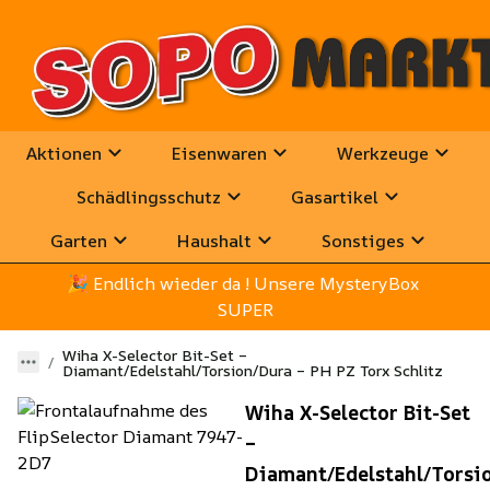
Aktionen
Eisenwaren
Werkzeuge
Schädlingsschutz
Gasartikel
Garten
Haushalt
Sonstiges
🎉
 Endlich wieder da ! Unsere MysteryBox 
SUPER
Wiha X-Selector Bit-Set –
Diamant/Edelstahl/Torsion/Dura – PH PZ Torx Schlitz
Wiha X-Selector Bit-Set
–
Diamant/Edelstahl/Torsi