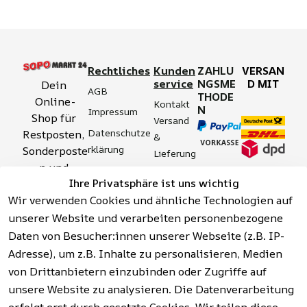
Rechtliches
Kunden
ZAHLU
VERSAN
service
NGSME
D MIT
Dein 
AGB
THODE
Online-
Kontakt
N
Impressum
Shop für 
Versand 
Datenschutze
Restposten, 
& 
rklärung
Sonderposte
Lieferung
n und 
Zahlung 
Barrierefreihei
Ihre Privatsphäre ist uns wichtig
Aktionsartik
& 
tserklärung
Wir verwenden Cookies und ähnliche Technologien auf
el rund um 
Sicherhei
Widerrufsrech
Werkzeuge, 
unserer Website und verarbeiten personenbezogene
t
t
Garten, 
Daten von Besucher:innen unserer Webseite (z.B. IP-
Häufige 
Hinweise zur 
Haushalt 
Fragen 
Adresse), um z.B. Inhalte zu personalisieren, Medien
Batterieentso
und mehr.
(FAQ)
von Drittanbietern einzubinden oder Zugriffe auf
rgung
unsere Website zu analysieren. Die Datenverarbeitung