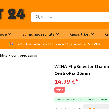
uge
Schädlingsschutz
Gasartikel
G
🎉
 Endlich wieder da ! Unsere MysteryBox SUPER
chlitz + CentroFix 25mm
WIHA FlipSelector Diamant
CentroFix 25mm
14,99 €
*
wiha
Sofort versandfertig, Lieferzeit 48h