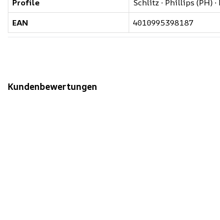
Profile
Schlitz · Phillips (PH) ·
EAN
4010995398187
Kundenbewertungen