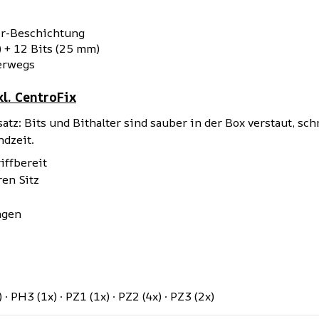
ir-Beschichtung
 + 12 Bits (25 mm)
terwegs
kl. CentroFix
tz: Bits und Bithalter sind sauber in der Box verstaut, sc
ndzeit.
iffbereit
en Sitz
ngen
· PH3 (1x) · PZ1 (1x) · PZ2 (4x) · PZ3 (2x)