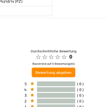
 Pozidriv (PZ)
Durchschnittliche Bewertung
0
Basierend auf 0 Bewertung(en)
Bewertung abgeben
5
( 0 )
4
( 0 )
3
( 0 )
2
( 0 )
1
( 0 )