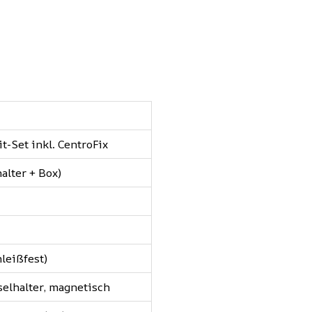
t-Set inkl. CentroFix
halter + Box)
leißfest)
elhalter, magnetisch