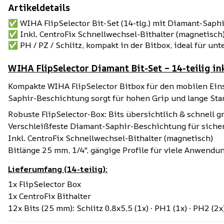
Artikeldetails
✅ WIHA FlipSelector Bit-Set (14-tlg.) mit Diamant-Saph
✅ Inkl. CentroFix Schnellwechsel-Bithalter (magnetisch)
✅ PH / PZ / Schlitz, kompakt in der Bitbox, ideal für un
WIHA FlipSelector Diamant Bit-Set – 14-teilig in
Kompakte WIHA FlipSelector Bitbox für den mobilen Einsa
Saphir-Beschichtung sorgt für hohen Grip und lange Sta
Robuste FlipSelector-Box: Bits übersichtlich & schnell gr
Verschleißfeste Diamant-Saphir-Beschichtung für sicher
Inkl. CentroFix Schnellwechsel-Bithalter (magnetisch)
Bitlänge 25 mm, 1/4", gängige Profile für viele Anwendu
Lieferumfang (14-teilig):
1x FlipSelector Box
1x CentroFix Bithalter
12x Bits (25 mm): Schlitz 0,8x5,5 (1x) · PH1 (1x) · PH2 (2x) 