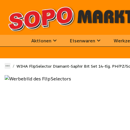
Aktionen
Eisenwaren
Werkze
WIHA FlipSelector Diamant-Saphir Bit Set 14-tlg. PH/PZ/S