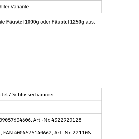
hlter Variante
nte
Fäustel 1000g
oder
Fäustel 1250g
aus.
ustel / Schlosserhammer
g
709057634606, Art.-Nr. 4322920128
l, EAN 4004575140662, Art.-Nr. 221108