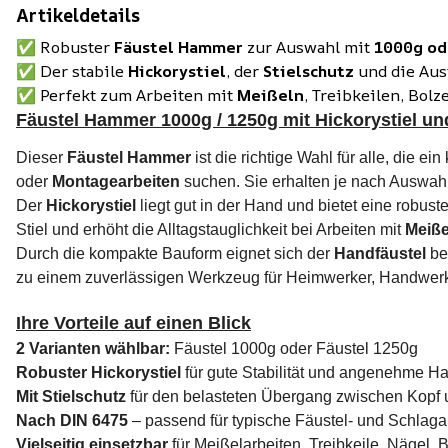
Artikeldetails
✅ Robuster
Fäustel Hammer
zur Auswahl mit
1000g od
✅ Der stabile
Hickorystiel
, der
Stielschutz
und die Au
✅ Perfekt zum Arbeiten mit
Meißeln
, Treibkeilen, Bol
Fäustel Hammer 1000g / 1250g mit Hickorystiel un
Dieser
Fäustel Hammer
ist die richtige Wahl für alle, die 
oder
Montagearbeiten
suchen. Sie erhalten je nach Auswah
Der
Hickorystiel
liegt gut in der Hand und bietet eine robuste
Stiel und erhöht die Alltagstauglichkeit bei Arbeiten mit
Meiße
Durch die kompakte Bauform eignet sich der
Handfäustel
bes
zu einem zuverlässigen Werkzeug für Heimwerker, Handwerke
Ihre Vorteile auf einen Blick
2 Varianten wählbar:
Fäustel 1000g oder Fäustel 1250g
Robuster Hickorystiel
für gute Stabilität und angenehme 
Mit Stielschutz
für den belasteten Übergang zwischen Kopf u
Nach DIN 6475
– passend für typische Fäustel- und Schlaga
Vielseitig einsetzbar
für Meißelarbeiten, Treibkeile, Nägel,