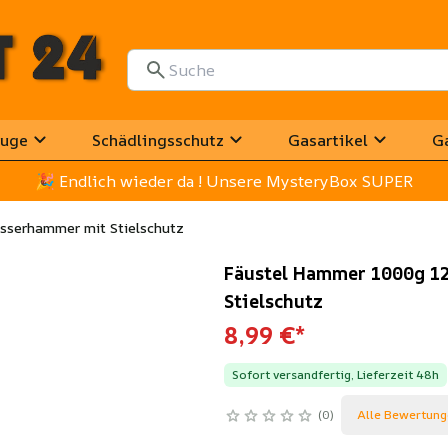
uge
Schädlingsschutz
Gasartikel
G
🎉
 Endlich wieder da ! Unsere MysteryBox SUPER
sserhammer mit Stielschutz
Fäustel Hammer 1000g 12
Stielschutz
8,99 €
*
Sofort versandfertig, Lieferzeit 48h
0
Alle Bewertung