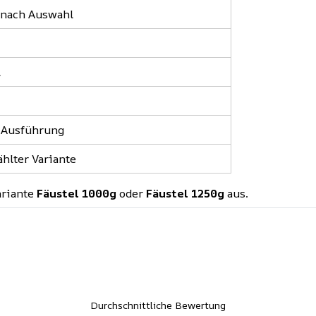
e nach Auswahl
l
h Ausführung
ählter Variante
ariante
Fäustel 1000g
oder
Fäustel 1250g
aus.
Durchschnittliche Bewertung