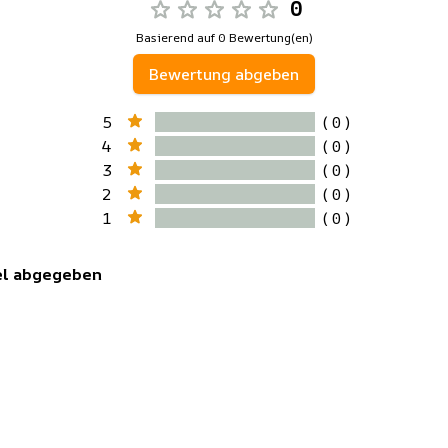
0
Basierend auf 0 Bewertung(en)
Bewertung abgeben
5
( 0 )
4
( 0 )
3
( 0 )
2
( 0 )
1
( 0 )
kel abgegeben