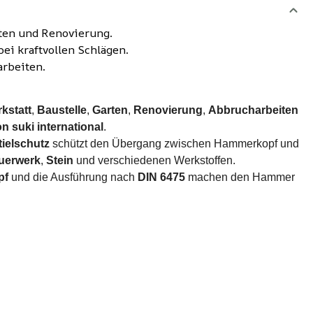
arten und Renovierung.
ei kraftvollen Schlägen.
arbeiten.
kstatt
,
Baustelle
,
Garten
,
Renovierung
,
Abbrucharbeiten
n suki international
.
tielschutz
schützt den Übergang zwischen Hammerkopf und
uerwerk
,
Stein
und verschiedenen Werkstoffen.
pf
und die Ausführung nach
DIN 6475
machen den Hammer