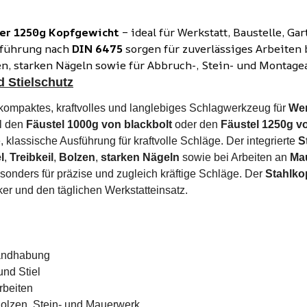
er 1250g Kopfgewicht
– ideal für Werkstatt, Baustelle, G
sführung nach
DIN 6475
sorgen für zuverlässiges Arbeiten b
zen, starken Nägeln sowie für Abbruch-, Stein- und Montage
d Stielschutz
ein kompaktes, kraftvolles und langlebiges Schlagwerkzeug für
Wer
l den
Fäustel 1000g von blackbolt
oder den
Fäustel 1250g vo
, klassische Ausführung für kraftvolle Schläge. Der integrierte
S
l
,
Treibkeil
,
Bolzen
,
starken Nägeln
sowie bei Arbeiten an
Ma
onders für präzise und zugleich kräftige Schläge. Der
Stahlko
r und den täglichen Werkstatteinsatz.
Handhabung
nd Stiel
rbeiten
 Bolzen, Stein- und Mauerwerk