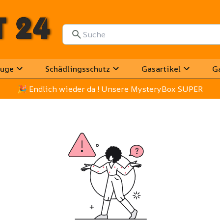
uge
Schädlingsschutz
Gasartikel
G
🎉
 Endlich wieder da ! Unsere MysteryBox SUPER