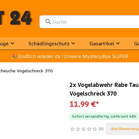
uge
Schädlingsschutz
Gasartikel
G
🎉
 Endlich wieder da ! Unsere MysteryBox SUPER
cheuche Vogelschreck 370
2x Vogelabwehr Rabe Ta
Vogelschreck 370
11,99 €
*
Sofort versandfertig, Lieferzeit 48h
0
Alle Bewertung