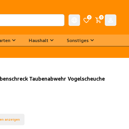
0
0
arten
Haushalt
Sonstiges
ubenschreck Taubenabwehr Vogelscheuche
en anzeigen