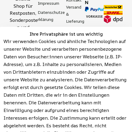
N
Impressum
Shop für 
Versand 
Datenschutze
Restposten, 
& 
rklärung
Sonderposte
Lieferung
n und 
Zahlung 
Barrierefreihei
Ihre Privatsphäre ist uns wichtig
Aktionsartik
& 
tserklärung
Wir verwenden Cookies und ähnliche Technologien auf
el rund um 
Sicherhei
Widerrufsrech
Werkzeuge, 
unserer Website und verarbeiten personenbezogene
t
t
Garten, 
Daten von Besucher:innen unserer Webseite (z.B. IP-
Häufige 
Hinweise zur 
Haushalt 
Fragen 
Adresse), um z.B. Inhalte zu personalisieren, Medien
Batterieentso
und mehr.
(FAQ)
von Drittanbietern einzubinden oder Zugriffe auf
rgung
unsere Website zu analysieren. Die Datenverarbeitung
erfolgt erst durch gesetzte Cookies. Wir teilen diese
Vertrag
widerrufen
Daten mit Dritten, die wir in den Einstellungen
benennen. Die Datenverarbeitung kann mit
Einwilligung oder aufgrund eines berechtigten
Facebook | 
AGB | Impressum | 
Interesses erfolgen. Die Zustimmung kann erteilt oder
Instagram | 
Datenschutzerklärung | 
abgelehnt werden. Es besteht das Recht, nicht
Newsletter
Barrierefreiheitserklärung | 