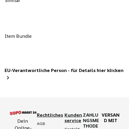
Similar
Item Bundle
EU-Verantwortliche Person - für Details hier klicken
Rechtliches
Kunden
ZAHLU
VERSAN
service
NGSME
D MIT
Dein 
AGB
THODE
Online-
Kontakt