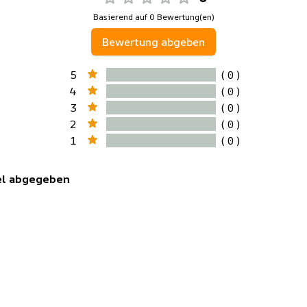
Basierend auf 0 Bewertung(en)
Bewertung abgeben
5
( 0 )
4
( 0 )
3
( 0 )
2
( 0 )
1
( 0 )
kel abgegeben