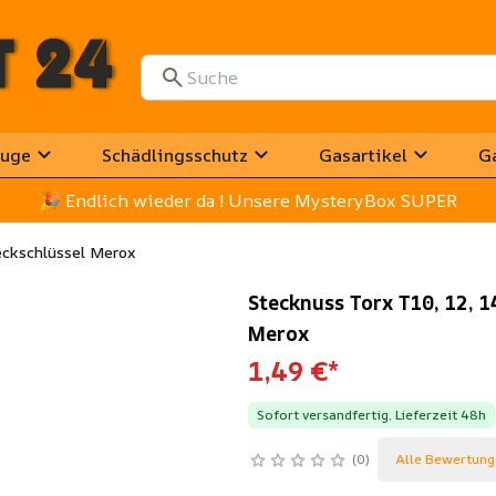
uge
Schädlingsschutz
Gasartikel
G
🎉
 Endlich wieder da ! Unsere MysteryBox SUPER
teckschlüssel Merox
Stecknuss Torx T10, 12, 1
Merox
1,49 €
*
Sofort versandfertig, Lieferzeit 48h
0
Alle Bewertung