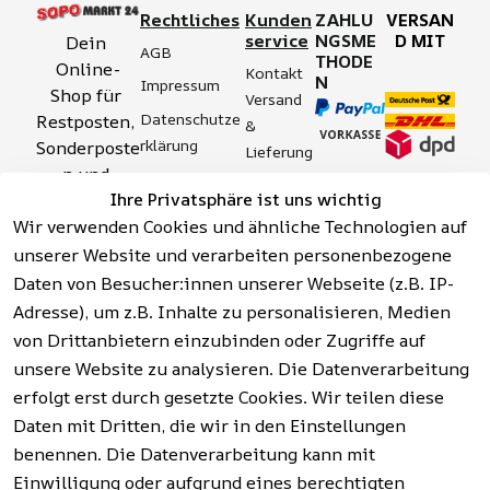
Rechtliches
Kunden
ZAHLU
VERSAN
service
NGSME
D MIT
Dein 
AGB
THODE
Online-
Kontakt
N
Impressum
Shop für 
Versand 
Datenschutze
Restposten, 
& 
rklärung
Sonderposte
Lieferung
n und 
Zahlung 
Barrierefreihei
Ihre Privatsphäre ist uns wichtig
Aktionsartik
& 
tserklärung
Wir verwenden Cookies und ähnliche Technologien auf
el rund um 
Sicherhei
Widerrufsrech
Werkzeuge, 
unserer Website und verarbeiten personenbezogene
t
t
Garten, 
Daten von Besucher:innen unserer Webseite (z.B. IP-
Häufige 
Hinweise zur 
Haushalt 
Fragen 
Adresse), um z.B. Inhalte zu personalisieren, Medien
Batterieentso
und mehr.
(FAQ)
von Drittanbietern einzubinden oder Zugriffe auf
rgung
unsere Website zu analysieren. Die Datenverarbeitung
erfolgt erst durch gesetzte Cookies. Wir teilen diese
Vertrag
widerrufen
Daten mit Dritten, die wir in den Einstellungen
benennen. Die Datenverarbeitung kann mit
Einwilligung oder aufgrund eines berechtigten
Facebook | 
AGB | Impressum | 