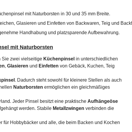
chenpinsel mit Naturborsten in 30 und 35 mm Breite.
eichen, Glasieren und Einfetten von Backwaren, Teig und Back
 angenehme Handhabung und platzsparende Aufbewahrung.
sel mit Naturborsten
 Sie zwei vielseitige
Küchenpinsel
in unterschiedlichen
en
,
Glasieren
und
Einfetten
von Gebäck, Kuchen, Teig
kpinsel
. Dadurch steht sowohl für kleinere Stellen als auch
 hellen
Naturborsten
ermöglichen ein gleichmäßiges
and. Jeder Pinsel besitzt eine praktische
Aufhängeöse
ufgehängt werden. Stabile
Metallzwingen
verbinden die
fer für Hobbybäcker und alle, die beim Backen und Kochen