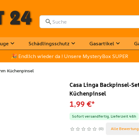
uge
Schädlingsschutz
Gasartikel
G
🎉
 Endlich wieder da ! Unsere MysteryBox SUPER
 mm Küchenpinsel
Casa Linga Backpinsel-Se
Küchenpinsel
1,99 €
*
Sofort versandfertig, Lieferzeit 48h
0
Alle Bewertung