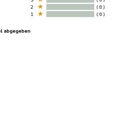
2
( 0 )
1
( 0 )
kel abgegeben