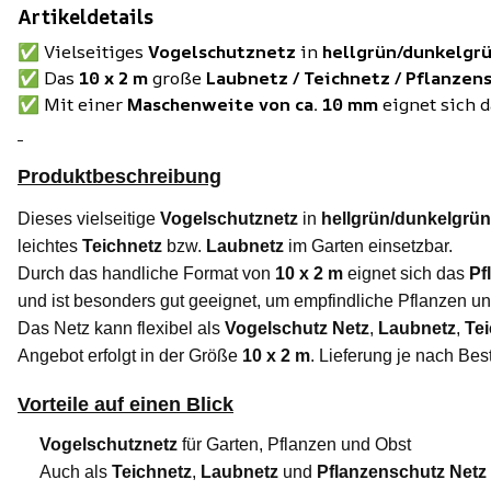
Artikeldetails
✅ Vielseitiges
Vogelschutznetz
in
hellgrün/dunkelgr
✅ Das
10 x 2 m
große
Laubnetz / Teichnetz / Pflanzen
✅ Mit einer
Maschenweite von ca. 10 mm
eignet sich d
Produktbeschreibung
Dieses vielseitige
Vogelschutznetz
in
hellgrün/dunkelgrün
leichtes
Teichnetz
bzw.
Laubnetz
im Garten einsetzbar.
Durch das handliche Format von
10 x 2 m
eignet sich das
Pf
und ist besonders gut geeignet, um empfindliche Pflanzen un
Das Netz kann flexibel als
Vogelschutz Netz
,
Laubnetz
,
Te
Angebot erfolgt in der Größe
10 x 2 m
. Lieferung je nach Be
Vorteile auf einen Blick
Vogelschutznetz
für Garten, Pflanzen und Obst
Auch als
Teichnetz
,
Laubnetz
und
Pflanzenschutz Netz