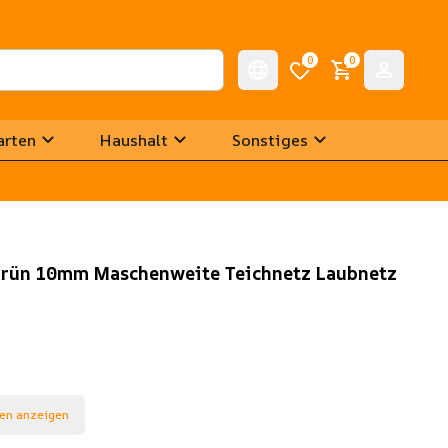
0
0
arten
Haushalt
Sonstiges
grün 10mm Maschenweite Teichnetz Laubnetz
en anzeigen