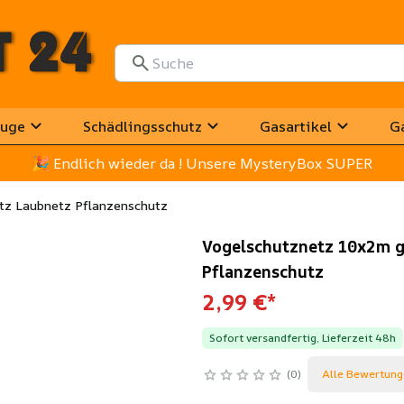
uge
Schädlingsschutz
Gasartikel
G
🎉
 Endlich wieder da ! Unsere MysteryBox SUPER
tz Laubnetz Pflanzenschutz
Vogelschutznetz 10x2m 
Pflanzenschutz
2,99 €
*
Sofort versandfertig, Lieferzeit 48h
0
Alle Bewertung