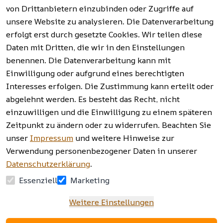
Batterieentso
und mehr.
(FAQ)
von Drittanbietern einzubinden oder Zugriffe auf
rgung
unsere Website zu analysieren. Die Datenverarbeitung
erfolgt erst durch gesetzte Cookies. Wir teilen diese
Vertrag
widerrufen
Daten mit Dritten, die wir in den Einstellungen
benennen. Die Datenverarbeitung kann mit
Einwilligung oder aufgrund eines berechtigten
Facebook | 
AGB | Impressum | 
Interesses erfolgen. Die Zustimmung kann erteilt oder
Instagram | 
Datenschutzerklärung | 
abgelehnt werden. Es besteht das Recht, nicht
Newsletter
Barrierefreiheitserklärung | 
Widerrufsrecht
einzuwilligen und die Einwilligung zu einem späteren
Zeitpunkt zu ändern oder zu widerrufen. Beachten Sie
unser
Impressum
und weitere Hinweise zur
Verwendung personenbezogener Daten in unserer
Datenschutzerklärung
.
Essenziell
Marketing
Weitere Einstellungen