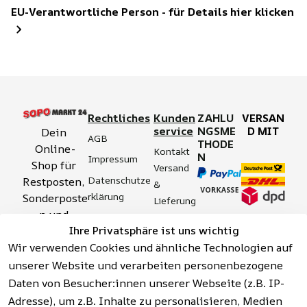
EU-Verantwortliche Person - für Details hier klicken
Rechtliches
Kunden
ZAHLU
VERSAN
service
NGSME
D MIT
Dein 
AGB
THODE
Online-
Kontakt
N
Impressum
Shop für 
Versand 
Datenschutze
Restposten, 
& 
rklärung
Sonderposte
Lieferung
n und 
Zahlung 
Barrierefreihei
Ihre Privatsphäre ist uns wichtig
Aktionsartik
& 
tserklärung
Wir verwenden Cookies und ähnliche Technologien auf
el rund um 
Sicherhei
Widerrufsrech
Werkzeuge, 
unserer Website und verarbeiten personenbezogene
t
t
Garten, 
Daten von Besucher:innen unserer Webseite (z.B. IP-
Häufige 
Hinweise zur 
Haushalt 
Fragen 
Adresse), um z.B. Inhalte zu personalisieren, Medien