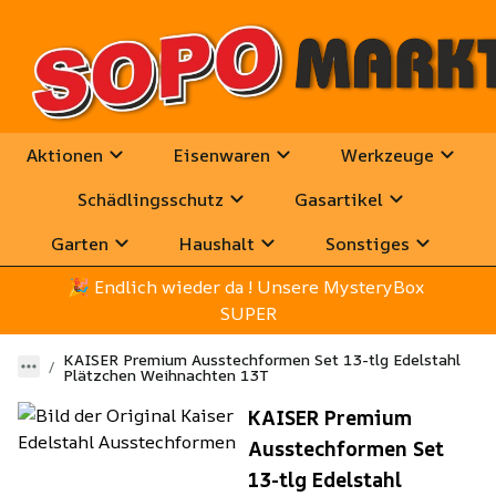
Aktionen
Eisenwaren
Werkzeuge
Schädlingsschutz
Gasartikel
Garten
Haushalt
Sonstiges
🎉
 Endlich wieder da ! Unsere MysteryBox 
SUPER
KAISER Premium Ausstechformen Set 13-tlg Edelstahl
Plätzchen Weihnachten 13T
KAISER Premium
Ausstechformen Set
13-tlg Edelstahl