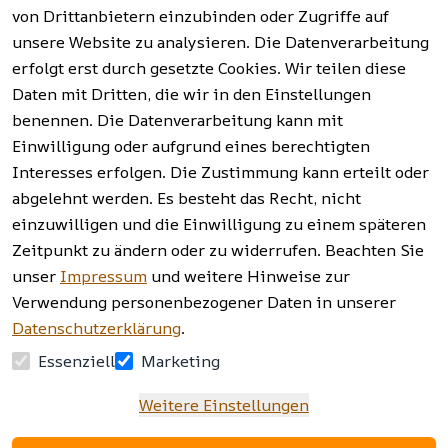
Batterieentso
und mehr.
(FAQ)
von Drittanbietern einzubinden oder Zugriffe auf
rgung
unsere Website zu analysieren. Die Datenverarbeitung
erfolgt erst durch gesetzte Cookies. Wir teilen diese
Vertrag
widerrufen
Daten mit Dritten, die wir in den Einstellungen
benennen. Die Datenverarbeitung kann mit
Einwilligung oder aufgrund eines berechtigten
Facebook | 
AGB | Impressum | 
Interesses erfolgen. Die Zustimmung kann erteilt oder
Instagram | 
Datenschutzerklärung | 
abgelehnt werden. Es besteht das Recht, nicht
Newsletter
Barrierefreiheitserklärung | 
Widerrufsrecht
einzuwilligen und die Einwilligung zu einem späteren
Zeitpunkt zu ändern oder zu widerrufen. Beachten Sie
unser
Impressum
und weitere Hinweise zur
Verwendung personenbezogener Daten in unserer
Datenschutzerklärung
.
Essenziell
Marketing
Weitere Einstellungen