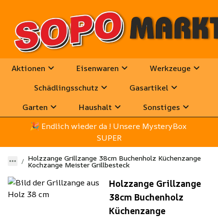
Aktionen
Eisenwaren
Werkzeuge
Schädlingsschutz
Gasartikel
Garten
Haushalt
Sonstiges
🎉
 Endlich wieder da ! Unsere MysteryBox 
SUPER
Holzzange Grillzange 38cm Buchenholz Küchenzange
Kochzange Meister Grillbesteck
Holzzange Grillzange
38cm Buchenholz
Küchenzange