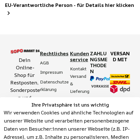
EU-Verantwortliche Person - für Details hier klicken
Rechtliches
Kunden
ZAHLU
VERSAN
service
NGSME
D MIT
Dein 
AGB
THODE
Online-
Kontakt
N
Impressum
Shop für 
Versand 
Datenschutze
Restposten, 
& 
rklärung
Sonderposte
Lieferung
n und 
Zahlung 
Barrierefreihei
Ihre Privatsphäre ist uns wichtig
Aktionsartik
& 
tserklärung
Wir verwenden Cookies und ähnliche Technologien auf
el rund um 
Sicherhei
Widerrufsrech
Werkzeuge, 
unserer Website und verarbeiten personenbezogene
t
t
Garten, 
Daten von Besucher:innen unserer Webseite (z.B. IP-
Häufige 
Hinweise zur 
Haushalt 
Fragen 
Adresse), um z.B. Inhalte zu personalisieren, Medien