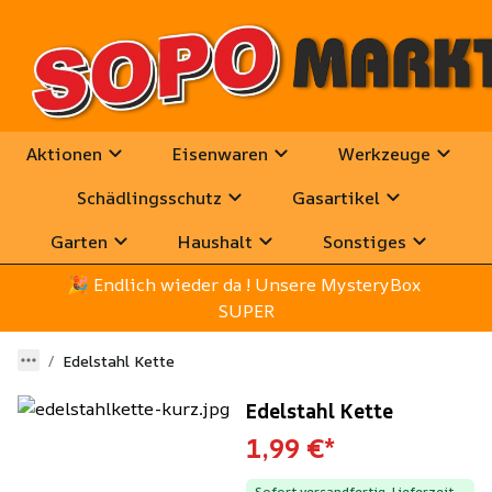
Aktionen
Eisenwaren
Werkzeuge
Schädlingsschutz
Gasartikel
Garten
Haushalt
Sonstiges
🎉
 Endlich wieder da ! Unsere MysteryBox 
SUPER
Edelstahl Kette
Edelstahl Kette
1,99 €
*
Sofort versandfertig, Lieferzeit