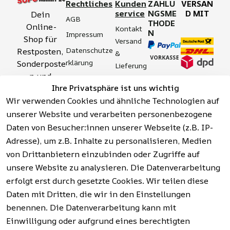
Rechtliches
Kunden
ZAHLU
VERSAN
service
NGSME
D MIT
Dein 
AGB
THODE
Online-
Kontakt
N
Impressum
Shop für 
Versand 
Datenschutze
Restposten, 
& 
rklärung
Sonderposte
Lieferung
n und 
Zahlung 
Barrierefreihei
Ihre Privatsphäre ist uns wichtig
Aktionsartik
& 
tserklärung
Wir verwenden Cookies und ähnliche Technologien auf
el rund um 
Sicherhei
Widerrufsrech
Werkzeuge, 
unserer Website und verarbeiten personenbezogene
t
t
Garten, 
Daten von Besucher:innen unserer Webseite (z.B. IP-
Häufige 
Hinweise zur 
Haushalt 
Fragen 
Adresse), um z.B. Inhalte zu personalisieren, Medien
Batterieentso
und mehr.
(FAQ)
von Drittanbietern einzubinden oder Zugriffe auf
rgung
unsere Website zu analysieren. Die Datenverarbeitung
erfolgt erst durch gesetzte Cookies. Wir teilen diese
Vertrag
widerrufen
Daten mit Dritten, die wir in den Einstellungen
benennen. Die Datenverarbeitung kann mit
Einwilligung oder aufgrund eines berechtigten
Facebook | 
AGB | Impressum | 