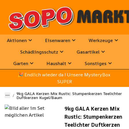
Aktionen
Eisenwaren
Werkzeuge
Schädlingsschutz
Gasartikel
Garten
Haushalt
Sonstiges
🎉
 Endlich wieder da ! Unsere MysteryBox 
SUPER
9kg GALA Kerzen Mix Rustic: Stumpenkerzen Teelichter
Duftkerzen Kugel/Baum
9kg GALA Kerzen Mix
Rustic: Stumpenkerzen
Teelichter Duftkerzen