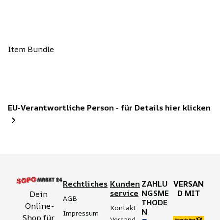
Item Bundle
EU-Verantwortliche Person - für Details hier klicken
Rechtliches
Kunden
ZAHLU
VERSAN
service
NGSME
D MIT
Dein 
AGB
THODE
Online-
Kontakt
N
Impressum
Shop für 
Versand 