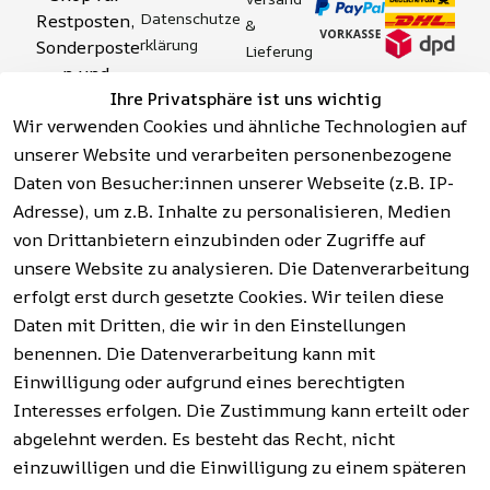
Datenschutze
Restposten, 
& 
rklärung
Sonderposte
Lieferung
n und 
Zahlung 
Barrierefreihei
Ihre Privatsphäre ist uns wichtig
Aktionsartik
& 
tserklärung
Wir verwenden Cookies und ähnliche Technologien auf
el rund um 
Sicherhei
Widerrufsrech
Werkzeuge, 
unserer Website und verarbeiten personenbezogene
t
t
Garten, 
Daten von Besucher:innen unserer Webseite (z.B. IP-
Häufige 
Hinweise zur 
Haushalt 
Fragen 
Adresse), um z.B. Inhalte zu personalisieren, Medien
Batterieentso
und mehr.
(FAQ)
von Drittanbietern einzubinden oder Zugriffe auf
rgung
unsere Website zu analysieren. Die Datenverarbeitung
erfolgt erst durch gesetzte Cookies. Wir teilen diese
Vertrag
widerrufen
Daten mit Dritten, die wir in den Einstellungen
benennen. Die Datenverarbeitung kann mit
Einwilligung oder aufgrund eines berechtigten
Facebook | 
AGB | Impressum | 
Interesses erfolgen. Die Zustimmung kann erteilt oder
Instagram | 
Datenschutzerklärung | 
abgelehnt werden. Es besteht das Recht, nicht
Newsletter
Barrierefreiheitserklärung | 
Widerrufsrecht
einzuwilligen und die Einwilligung zu einem späteren