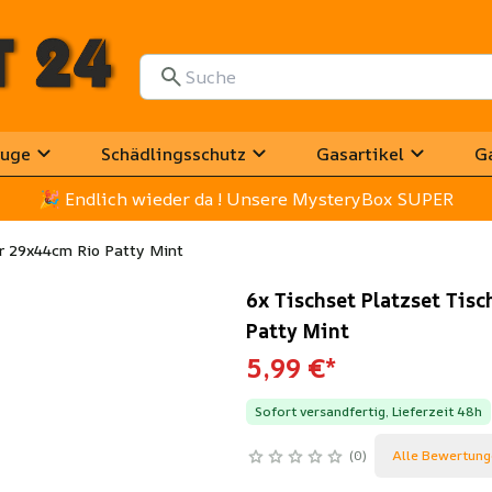
uge
Schädlingsschutz
Gasartikel
G
🎉
 Endlich wieder da ! Unsere MysteryBox SUPER
r 29x44cm Rio Patty Mint
6x Tischset Platzset Ti
Patty Mint
5,99 €
*
Sofort versandfertig, Lieferzeit 48h
0
Alle Bewertung