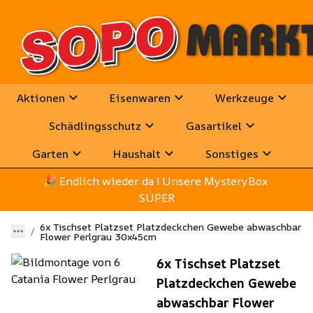
Aktionen
Eisenwaren
Werkzeuge
Schädlingsschutz
Gasartikel
Garten
Haushalt
Sonstiges
🎉
 Endlich wieder da ! Unsere MysteryBox 
SUPER
6x Tischset Platzset Platzdeckchen Gewebe abwaschbar
Flower Perlgrau 30x45cm
6x Tischset Platzset
Platzdeckchen Gewebe
abwaschbar Flower