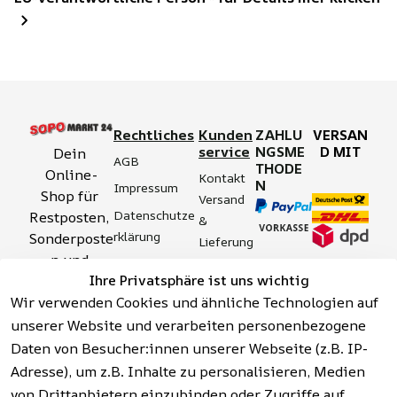
Rechtliches
Kunden
ZAHLU
VERSAN
service
NGSME
D MIT
Dein 
AGB
THODE
Online-
Kontakt
N
Impressum
Shop für 
Versand 
Datenschutze
Restposten, 
& 
rklärung
Sonderposte
Lieferung
n und 
Zahlung 
Barrierefreihei
Ihre Privatsphäre ist uns wichtig
Aktionsartik
& 
tserklärung
Wir verwenden Cookies und ähnliche Technologien auf
el rund um 
Sicherhei
Widerrufsrech
Werkzeuge, 
unserer Website und verarbeiten personenbezogene
t
t
Garten, 
Daten von Besucher:innen unserer Webseite (z.B. IP-
Häufige 
Hinweise zur 
Haushalt 
Fragen 
Adresse), um z.B. Inhalte zu personalisieren, Medien
Batterieentso
und mehr.
(FAQ)
von Drittanbietern einzubinden oder Zugriffe auf