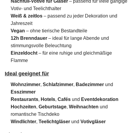
Nachfüll-Votive für Gläser
– passend für viele gängige
Votiv- und Teelichthalter
Weiß & zeitlos
– passend zu jeder Dekoration und
Jahreszeit
Vegan
– ohne tierische Bestandteile
12h Brenndauer
– ideal für lange Abende und
stimmungsvolle Beleuchtung
Einzeldocht
– für eine ruhige und gleichmäßige
Flamme
Ideal geeignet für
Wohnzimmer
,
Schlafzimmer
,
Badezimmer
und
Esszimmer
Restaurants
,
Hotels
,
Cafés
und
Eventdekoration
Hochzeiten
,
Geburtstage
,
Weihnachten
und
romantische Tischdeko
Windlichter
,
Teelichtgläser
und
Votivgläser