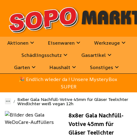
Aktionen
Eisenwaren
Werkzeuge
Schädlingsschutz
Gasartikel
Garten
Haushalt
Sonstiges
🎉
 Endlich wieder da ! Unsere MysteryBox 
SUPER
8x8er Gala Nachfüll-Votive 45mm für Gläser Teelichter
Windlichter weiß vegan 12h
8x8er Gala Nachfüll-
Votive 45mm für
Gläser Teelichter