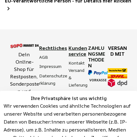
EU-Verantwortliche Person - für Details hier klicken
Rechtliches
Kunden
ZAHLU
VERSAN
service
NGSME
D MIT
Dein 
AGB
THODE
Online-
Kontakt
N
Impressum
Shop für 
Versand 
Datenschutze
Restposten, 
& 
rklärung
Sonderposte
Lieferung
n und 
Zahlung 
Barrierefreihei
Ihre Privatsphäre ist uns wichtig
Aktionsartik
& 
tserklärung
Wir verwenden Cookies und ähnliche Technologien auf
el rund um 
Sicherhei
Widerrufsrech
Werkzeuge, 
unserer Website und verarbeiten personenbezogene
t
t
Garten, 
Daten von Besucher:innen unserer Webseite (z.B. IP-
Häufige 
Hinweise zur 
Haushalt 
Fragen 
Adresse), um z.B. Inhalte zu personalisieren, Medien
Batterieentso
und mehr.
(FAQ)