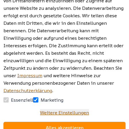
von Drittanbietern einzubinden oder Zugriffe auf
rgung
unsere Website zu analysieren. Die Datenverarbeitung
erfolgt erst durch gesetzte Cookies. Wir teilen diese
Vertrag
widerrufen
Daten mit Dritten, die wir in den Einstellungen
benennen. Die Datenverarbeitung kann mit
Einwilligung oder aufgrund eines berechtigten
Facebook | 
AGB | Impressum | 
Interesses erfolgen. Die Zustimmung kann erteilt oder
Instagram | 
Datenschutzerklärung | 
abgelehnt werden. Es besteht das Recht, nicht
Newsletter
Barrierefreiheitserklärung | 
Widerrufsrecht
einzuwilligen und die Einwilligung zu einem späteren
Zeitpunkt zu ändern oder zu widerrufen. Beachten Sie
unser
Impressum
und weitere Hinweise zur
Verwendung personenbezogener Daten in unserer
Datenschutzerklärung
.
Essenziell
Marketing
Weitere Einstellungen
Alles akzeptieren