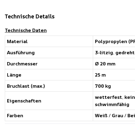
Technische Details
Technische Daten
Material
Polypropylen (P
Ausführung
3-litzig
,
gedreht
Durchmesser
Ø 20 mm
Länge
25 m
Bruchlast (max.)
700 kg
wetterfest
,
kei
Eigenschaften
schwimmfähig
Farben
Weiß
/
Grau
/
Be