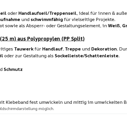
eil
oder
Handlaufseil/Treppenseil,
ideal für innen & auße
aufnahme
und
schwimmfähig
für vielseitige Projekte.
ot sowie als Absperr- oder Gestaltungselement, in
Weiß, Gr
(25 m) aus Polypropylen (PP Split)
eitiges
Tauwerk
für
Handlauf
,
Treppe
und
Dekoration
. Du
il
oder zur Gestaltung als
Sockelleiste/Schattenleiste
.
nd
Schmutz
 mit Klebeband fest umwickeln und mittig im umwickelten 
ildschirmdarstellung möglich.