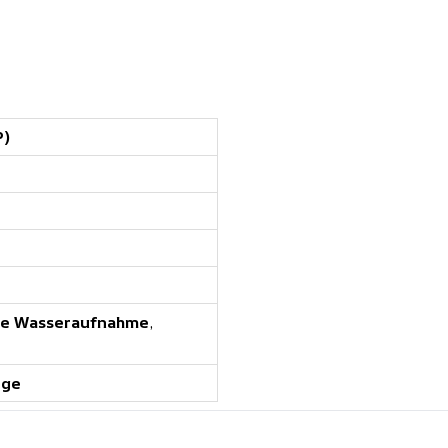
P)
ne Wasseraufnahme
,
ige