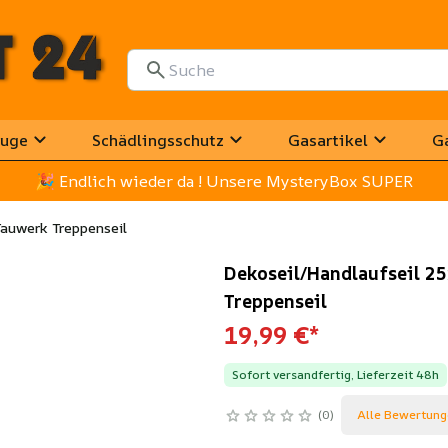
uge
Schädlingsschutz
Gasartikel
G
🎉
 Endlich wieder da ! Unsere MysteryBox SUPER
auwerk Treppenseil
Dekoseil/Handlaufseil 2
Treppenseil
19,99 €
*
Sofort versandfertig, Lieferzeit 48h
0
Alle Bewertung