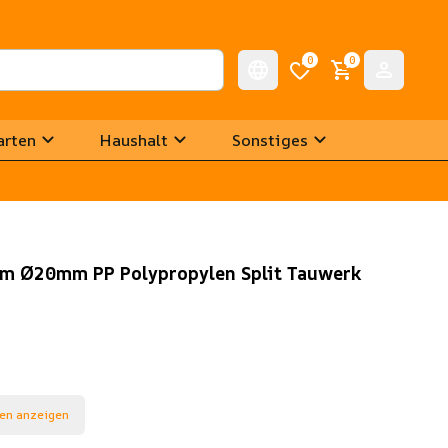
0
0
arten
Haushalt
Sonstiges
5m Ø20mm PP Polypropylen Split Tauwerk
en anzeigen