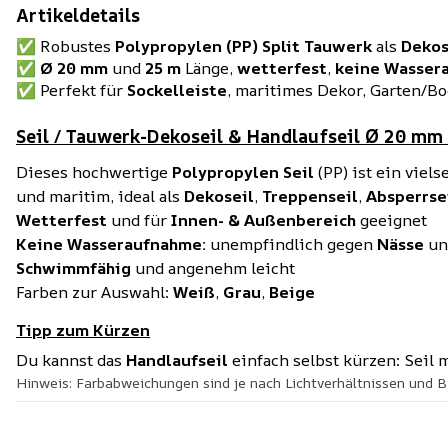
Artikeldetails
✅ Robustes
Polypropylen (PP) Split
Tauwerk
als
Dekos
✅
Ø 20 mm
und
25 m
Länge,
wetterfest
,
keine Wasser
✅ Perfekt für
Sockelleiste
, maritimes Dekor, Garten/Bo
Seil / Tauwerk-Dekoseil & Handlaufseil Ø 20 mm 
Dieses hochwertige
Polypropylen Seil
(PP) ist ein viels
und maritim, ideal als
Dekoseil
,
Treppenseil
,
Absperrse
Wetterfest
und für
Innen- & Außenbereich
geeignet
Keine Wasseraufnahme:
unempfindlich gegen
Nässe
u
Schwimmfähig
und angenehm leicht
Farben zur Auswahl:
Weiß
,
Grau
,
Beige
Tipp zum Kürzen
Du kannst das
Handlaufseil
einfach selbst kürzen: Seil
Hinweis: Farbabweichungen sind je nach Lichtverhältnissen und B