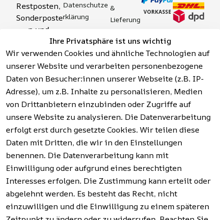
Datenschutze
Restposten, 
& 
rklärung
Sonderposte
Lieferung
n und 
Zahlung 
Barrierefreihei
Ihre Privatsphäre ist uns wichtig
Aktionsartik
& 
tserklärung
Wir verwenden Cookies und ähnliche Technologien auf
el rund um 
Sicherhei
Widerrufsrech
Werkzeuge, 
unserer Website und verarbeiten personenbezogene
t
t
Garten, 
Daten von Besucher:innen unserer Webseite (z.B. IP-
Häufige 
Hinweise zur 
Haushalt 
Fragen 
Adresse), um z.B. Inhalte zu personalisieren, Medien
Batterieentso
und mehr.
(FAQ)
von Drittanbietern einzubinden oder Zugriffe auf
rgung
unsere Website zu analysieren. Die Datenverarbeitung
erfolgt erst durch gesetzte Cookies. Wir teilen diese
Vertrag
widerrufen
Daten mit Dritten, die wir in den Einstellungen
benennen. Die Datenverarbeitung kann mit
Einwilligung oder aufgrund eines berechtigten
Facebook | 
AGB | Impressum | 
Interesses erfolgen. Die Zustimmung kann erteilt oder
Instagram | 
Datenschutzerklärung | 
abgelehnt werden. Es besteht das Recht, nicht
Newsletter
Barrierefreiheitserklärung | 
Widerrufsrecht
einzuwilligen und die Einwilligung zu einem späteren
Zeitpunkt zu ändern oder zu widerrufen. Beachten Sie