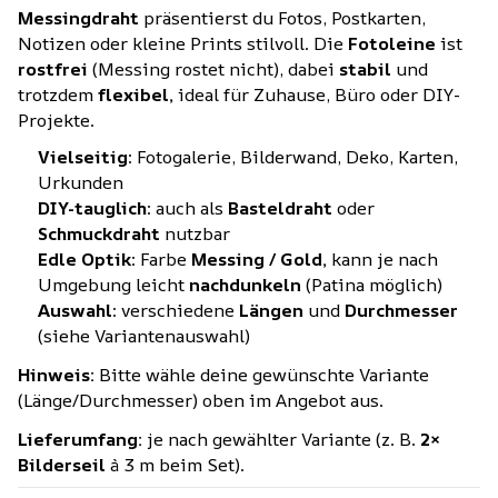
Messingdraht
präsentierst du Fotos, Postkarten,
Notizen oder kleine Prints stilvoll. Die
Fotoleine
ist
rostfrei
(Messing rostet nicht), dabei
stabil
und
trotzdem
flexibel,
ideal für Zuhause, Büro oder DIY-
Projekte.
Vielseitig
: Fotogalerie, Bilderwand, Deko, Karten,
Urkunden
DIY-tauglich
: auch als
Basteldraht
oder
Schmuckdraht
nutzbar
Edle Optik
: Farbe
Messing / Gold,
kann je nach
Umgebung leicht
nachdunkeln
(Patina möglich)
Auswahl
: verschiedene
Längen
und
Durchmesser
(siehe Variantenauswahl)
Hinweis:
Bitte wähle deine gewünschte Variante
(Länge/Durchmesser) oben im Angebot aus.
Lieferumfang:
je nach gewählter Variante (z. B.
2×
Bilderseil
à 3 m beim Set).