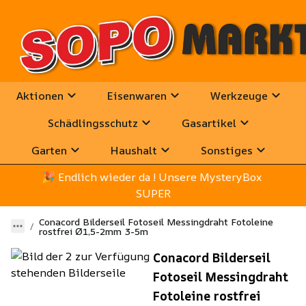
Aktionen
Eisenwaren
Werkzeuge
Schädlingsschutz
Gasartikel
Garten
Haushalt
Sonstiges
🎉
 Endlich wieder da ! Unsere MysteryBox 
SUPER
Conacord Bilderseil Fotoseil Messingdraht Fotoleine
rostfrei Ø1,5-2mm 3-5m
Conacord Bilderseil
Fotoseil Messingdraht
Fotoleine rostfrei