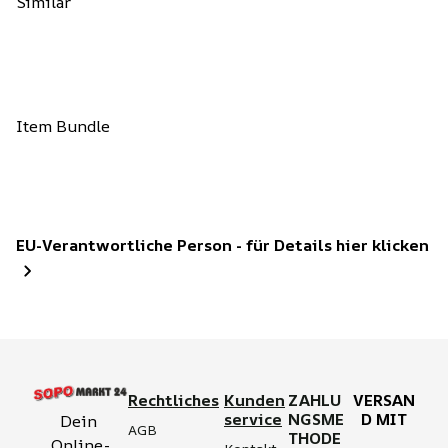
Similar
Item Bundle
EU-Verantwortliche Person - für Details hier klicken
Rechtliches
Kunden
ZAHLU
VERSAN
service
NGSME
D MIT
Dein 
AGB
THODE
Online-