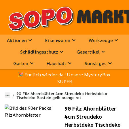
Aktionen
Eisenwaren
Werkzeuge
Schädlingsschutz
Gasartikel
Garten
Haushalt
Sonstiges
🎉
 Endlich wieder da ! Unsere MysteryBox 
SUPER
90 Filz Ahornblätter 4cm Streudeko Herbstdeko
Tischdeko Basteln gelb orange rot
90 Filz Ahornblätter
4cm Streudeko
Herbstdeko Tischdeko