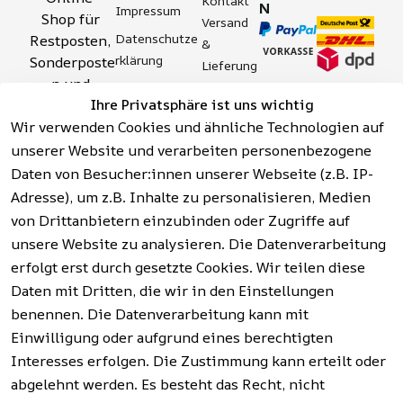
Kontakt
N
Impressum
Shop für 
Versand 
Datenschutze
Restposten, 
& 
rklärung
Sonderposte
Lieferung
n und 
Zahlung 
Barrierefreihei
Ihre Privatsphäre ist uns wichtig
Aktionsartik
& 
tserklärung
Wir verwenden Cookies und ähnliche Technologien auf
el rund um 
Sicherhei
Widerrufsrech
Werkzeuge, 
unserer Website und verarbeiten personenbezogene
t
t
Garten, 
Daten von Besucher:innen unserer Webseite (z.B. IP-
Häufige 
Hinweise zur 
Haushalt 
Fragen 
Adresse), um z.B. Inhalte zu personalisieren, Medien
Batterieentso
und mehr.
(FAQ)
von Drittanbietern einzubinden oder Zugriffe auf
rgung
unsere Website zu analysieren. Die Datenverarbeitung
erfolgt erst durch gesetzte Cookies. Wir teilen diese
Vertrag
widerrufen
Daten mit Dritten, die wir in den Einstellungen
benennen. Die Datenverarbeitung kann mit
Einwilligung oder aufgrund eines berechtigten
Facebook | 
AGB | Impressum | 
Interesses erfolgen. Die Zustimmung kann erteilt oder
Instagram | 
Datenschutzerklärung | 
abgelehnt werden. Es besteht das Recht, nicht
Newsletter
Barrierefreiheitserklärung | 