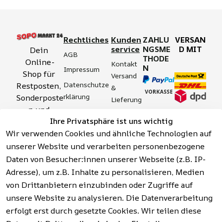
Rechtliches
Kunden
ZAHLU
VERSAN
service
NGSME
D MIT
Dein 
AGB
THODE
Online-
Kontakt
N
Impressum
Shop für 
Versand 
Datenschutze
Restposten, 
& 
rklärung
Sonderposte
Lieferung
n und 
Zahlung 
Barrierefreihei
Ihre Privatsphäre ist uns wichtig
Aktionsartik
& 
tserklärung
Wir verwenden Cookies und ähnliche Technologien auf
el rund um 
Sicherhei
Widerrufsrech
Werkzeuge, 
unserer Website und verarbeiten personenbezogene
t
t
Garten, 
Daten von Besucher:innen unserer Webseite (z.B. IP-
Häufige 
Hinweise zur 
Haushalt 
Fragen 
Adresse), um z.B. Inhalte zu personalisieren, Medien
Batterieentso
und mehr.
(FAQ)
von Drittanbietern einzubinden oder Zugriffe auf
rgung
unsere Website zu analysieren. Die Datenverarbeitung
erfolgt erst durch gesetzte Cookies. Wir teilen diese
Vertrag