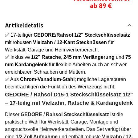
ab 89 €
Artikeldetails
✅ 17-teiliger
GEDORE/Rahsol 1/2" Steckschlüsselsatz
mit robusten
Vielzahn / 12-Kant Stecknüssen
für
Werkstatt, Garage und Heimwerkerbereich.
✅ Inklusive
1/2" Ratsche
,
245 mm Verlängerung
und
75
mm Kardangelenk
für flexible Arbeiten auch an schwer
erreichbaren Schrauben und Muttern.
✅ Aus
Chrom-Vanadium-Stahl
; mögliche Lagerspuren
beeinträchtigen die Funktion des Werkzeugs nicht.
GEDORE / Rahsol D15-1 Steckschlüsselsatz 1/2"
– 17-teilig mit Vielzahn, Ratsche & Kardangelenk
Dieser
GEDORE / Rahsol Steckschlüsselsatz
ist die
praktische Wahl für Werkstatt, Garage, Montage und
anspruchsvolle Heimwerkerarbeiten. Das Set verfügt über
eine
1/2 Zoll Aufnahme
und enthält robuste
Vielzahn / 12-