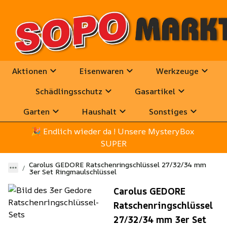
Aktionen
Eisenwaren
Werkzeuge
Schädlingsschutz
Gasartikel
Garten
Haushalt
Sonstiges
🎉
 Endlich wieder da ! Unsere MysteryBox 
SUPER
Carolus GEDORE Ratschenringschlüssel 27/32/34 mm
3er Set Ringmaulschlüssel
Carolus GEDORE
Ratschenringschlüssel
27/32/34 mm 3er Set