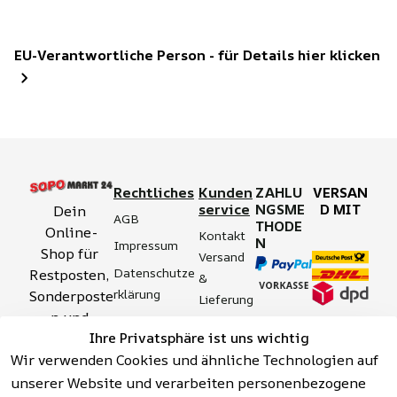
EU-Verantwortliche Person - für Details hier klicken
Rechtliches
Kunden
ZAHLU
VERSAN
service
NGSME
D MIT
Dein 
AGB
THODE
Online-
Kontakt
N
Impressum
Shop für 
Versand 
Datenschutze
Restposten, 
& 
rklärung
Sonderposte
Lieferung
n und 
Zahlung 
Barrierefreihei
Ihre Privatsphäre ist uns wichtig
Aktionsartik
& 
tserklärung
Wir verwenden Cookies und ähnliche Technologien auf
el rund um 
Sicherhei
Widerrufsrech
Werkzeuge, 
unserer Website und verarbeiten personenbezogene
t
t