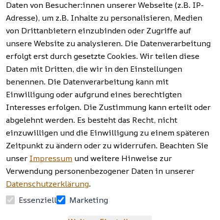
Garten, 
Daten von Besucher:innen unserer Webseite (z.B. IP-
Häufige 
Hinweise zur 
Haushalt 
Fragen 
Adresse), um z.B. Inhalte zu personalisieren, Medien
Batterieentso
und mehr.
(FAQ)
von Drittanbietern einzubinden oder Zugriffe auf
rgung
unsere Website zu analysieren. Die Datenverarbeitung
erfolgt erst durch gesetzte Cookies. Wir teilen diese
Vertrag
widerrufen
Daten mit Dritten, die wir in den Einstellungen
benennen. Die Datenverarbeitung kann mit
Einwilligung oder aufgrund eines berechtigten
Facebook | 
AGB | Impressum | 
Interesses erfolgen. Die Zustimmung kann erteilt oder
Instagram | 
Datenschutzerklärung | 
abgelehnt werden. Es besteht das Recht, nicht
Newsletter
Barrierefreiheitserklärung | 
Widerrufsrecht
einzuwilligen und die Einwilligung zu einem späteren
Zeitpunkt zu ändern oder zu widerrufen. Beachten Sie
unser
Impressum
und weitere Hinweise zur
Verwendung personenbezogener Daten in unserer
Datenschutzerklärung
.
Essenziell
Marketing