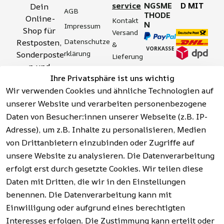
service
NGSME
D MIT
Dein 
AGB
THODE
Online-
Kontakt
N
Impressum
Shop für 
Versand 
Datenschutze
Restposten, 
& 
rklärung
Sonderposte
Lieferung
n und 
Zahlung 
Barrierefreihei
Ihre Privatsphäre ist uns wichtig
Aktionsartik
& 
tserklärung
Wir verwenden Cookies und ähnliche Technologien auf
el rund um 
Sicherhei
Widerrufsrech
Werkzeuge, 
unserer Website und verarbeiten personenbezogene
t
t
Garten, 
Daten von Besucher:innen unserer Webseite (z.B. IP-
Häufige 
Hinweise zur 
Haushalt 
Fragen 
Adresse), um z.B. Inhalte zu personalisieren, Medien
Batterieentso
und mehr.
(FAQ)
von Drittanbietern einzubinden oder Zugriffe auf
rgung
unsere Website zu analysieren. Die Datenverarbeitung
erfolgt erst durch gesetzte Cookies. Wir teilen diese
Vertrag
widerrufen
Daten mit Dritten, die wir in den Einstellungen
benennen. Die Datenverarbeitung kann mit
Einwilligung oder aufgrund eines berechtigten
Facebook | 
AGB | Impressum | 
Interesses erfolgen. Die Zustimmung kann erteilt oder
Instagram | 
Datenschutzerklärung | 