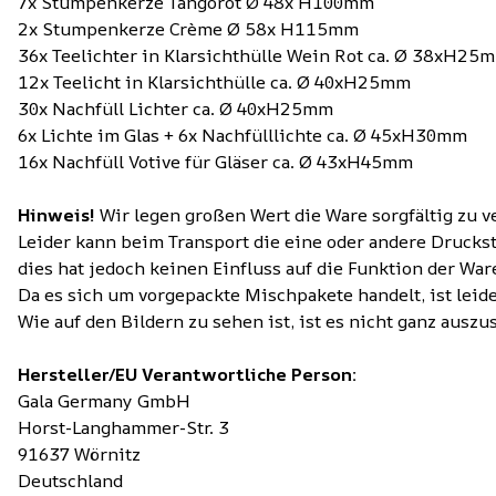
7x Stumpenkerze Tangorot Ø 48x H100mm
2x Stumpenkerze Crème Ø 58x H115mm
36x Teelichter in Klarsichthülle Wein Rot ca. Ø 38xH25
12x Teelicht in Klarsichthülle ca. Ø 40xH25mm
30x Nachfüll Lichter ca. Ø 40xH25mm
6x Lichte im Glas + 6x Nachfülllichte ca. Ø 45xH30mm
16x Nachfüll Votive für Gläser ca. Ø 43xH45mm
Hinweis!
Wir legen großen Wert die Ware sorgfältig zu v
Leider kann beim Transport die eine oder andere Druckst
dies hat jedoch keinen Einfluss auf die Funktion der War
Da es sich um vorgepackte Mischpakete handelt, ist leid
Wie auf den Bildern zu sehen ist, ist es nicht ganz ausz
Hersteller/EU Verantwortliche Person:
Gala Germany GmbH
Horst-Langhammer-Str. 3
91637 Wörnitz
Deutschland