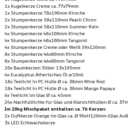
1x Kugelkerze Creme ca. 77x79mm
1x Stumpenkerze 78x190mm Kirsche
2x Stumpenkerze 58x110mm Peach Citron
2x Stumpenkerze 58x110mm Summer Rain
4x Stumpenkerze 48x100mm Kirsche
4x Stumpenkerze 48x100mm Tangorot
4x Stumpenkerze Creme oder Weiß 59x120mm
8x Stumpenkerze 46x80mm Kirsche
8x Stumpenkerze 46x80mm Tangorot
20x Baumkerzen Silber 13x105mm
4x Eucalyptus Ätherisches Öl a/10ml
18x Teelicht in PC Hülle Ø ca. 38mm Wine Red
18x Teelicht in PC Hülle Ø ca. 38mm Mango Papaya
6x Teelicht im Glas Ø ca. 45mm
24x Nachfülllichte für Glas und Klarsichthüllen Ø ca. 3
Im 10kg Mischpaket enthalten ca. 76 Kerzen:
2x Duftkerze Orange im Glas ca. Ø 90xH120mm (Glas Au
3x LED Echtwachskerze