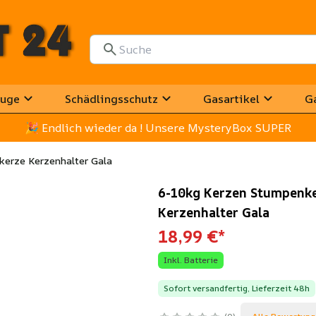
uge
Schädlingsschutz
Gasartikel
G
🎉
 Endlich wieder da ! Unsere MysteryBox SUPER
erze Kerzenhalter Gala
6-10kg Kerzen Stumpenke
Kerzenhalter Gala
18,99 €
*
Inkl. Batterie
Sofort versandfertig, Lieferzeit 48h