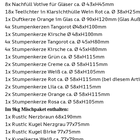
8x Nachfüll Votive für Gläser ca. Ø 43xH45mm
18x Teelichter in Klarsichthülle Wein Rot ca. Ø 38xH25
1x Duftkerze Orange im Glas ca. Ø 90xH120mm (Glas Au
4x Stumpenkerzen Tangorot Ø48xH100mm
1x Stumpenkerze Kirsche Ø 48xH100mm
4x Stumpenkerze Tangorot ca. Ø 45xH80mm
4x Stumpenkerze Kirsche ca. Ø 45xH80mm
1x Stumpenkerze Grün ca. Ø 58xH115mm
2x Stumpenkerze Creme ca. Ø 58xH115mm
1x Stumpenkerze Weiß ca. Ø 58xH105mm
1x Stumpenkerze Rot ca. Ø 58xH115mm (bei diesem Artike
2x Stumpenkerze Lila ca. Ø 58xH115mm
2x Stumpenkerze Orange ca. Ø 58xH115mm
1x Stumpenkerze Rosa ca. Ø 58xH105mm
Im 9kg Mischpaket enthalten:
1x Rustic Nerzbraun 68x190mm
1x Rustic Kugel Nerzgrau 77x75mm
1x Rustic Kugel Birke 77x75mm
1x Kugelkerze Weiß ca. 77x79mm