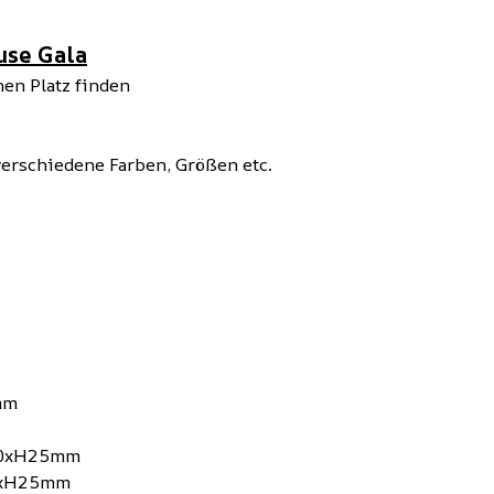
use Gala
nen Platz finden
verschiedene Farben, Größen etc.
7mm
Ø 40xH25mm
 40xH25mm