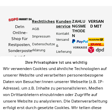
Rechtliches
Kunden
ZAHLU
VERSAN
service
NGSME
D MIT
Dein 
AGB
THODE
Online-
Kontakt
N
Impressum
Shop für 
Versand 
Datenschutze
Restposten, 
& 
rklärung
Sonderposte
Lieferung
n und 
Zahlung 
Barrierefreihei
Ihre Privatsphäre ist uns wichtig
Aktionsartik
& 
tserklärung
Wir verwenden Cookies und ähnliche Technologien auf
el rund um 
Sicherhei
Widerrufsrech
Werkzeuge, 
unserer Website und verarbeiten personenbezogene
t
t
Garten, 
Daten von Besucher:innen unserer Webseite (z.B. IP-
Häufige 
Hinweise zur 
Haushalt 
Fragen 
Adresse), um z.B. Inhalte zu personalisieren, Medien
Batterieentso
und mehr.
(FAQ)
von Drittanbietern einzubinden oder Zugriffe auf
rgung
unsere Website zu analysieren. Die Datenverarbeitung
erfolgt erst durch gesetzte Cookies. Wir teilen diese
Vertrag