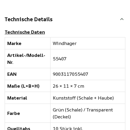
Technische Details
Technische Daten
Marke
Windhager
Artikel-/Modell-
55407
Nr.
EAN
9003117055407
Maße (L×B×H)
26 × 11 × 7 cm
Material
Kunststoff (Schale + Haube)
Grün (Schale) / Transparent
Farbe
(Deckel)
Quelltabs
10 Stück inkl.