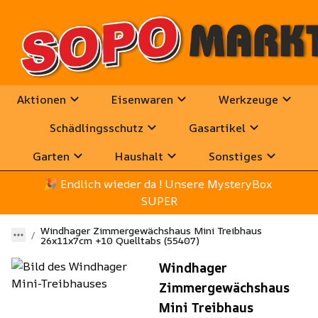
Aktionen
Eisenwaren
Werkzeuge
Schädlingsschutz
Gasartikel
Garten
Haushalt
Sonstiges
🎉
 Endlich wieder da ! Unsere MysteryBox 
SUPER
Windhager Zimmergewächshaus Mini Treibhaus
26x11x7cm +10 Quelltabs (55407)
Windhager
Zimmergewächshaus
Mini Treibhaus