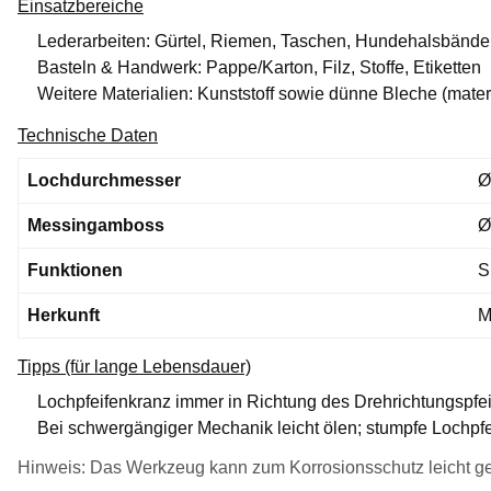
Einsatzbereiche
Lederarbeiten: Gürtel, Riemen, Taschen, Hundehalsbände
Basteln & Handwerk: Pappe/Karton, Filz, Stoffe, Etiketten
Weitere Materialien: Kunststoff sowie dünne Bleche (mate
Technische Daten
Lochdurchmesser
Ø
Messingamboss
Ø
Funktionen
S
Herkunft
M
Tipps (für lange Lebensdauer)
Lochpfeifenkranz immer in Richtung des Drehrichtungspfei
Bei schwergängiger Mechanik leicht ölen; stumpfe Lochpfei
Hinweis: Das Werkzeug kann zum Korrosionsschutz leicht geöl