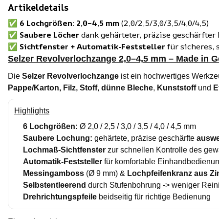
Artikeldetails
✅
6 Lochgrößen: 2,0–4,5 mm
(2,0/2,5/3,0/3,5/4,0/4,5)
✅
Saubere Löcher
dank gehärteter, präzise geschärfter
✅
Sichtfenster + Automatik-Feststeller
für sicheres, 
Selzer Revolverlochzange 2,0–4,5 mm – Made in 
Die
Selzer Revolverlochzange
ist ein hochwertiges Werkze
Pappe/Karton, Filz, Stoff
,
dünne Bleche
,
Kunststoff
und
E
Highlights
6 Lochgrößen:
Ø 2,0 / 2,5 / 3,0 / 3,5 / 4,0 / 4,5 mm
Saubere Lochung:
gehärtete, präzise geschärfte
auswe
Lochmaß-Sichtfenster
zur schnellen Kontrolle des ge
Automatik-Feststeller
für komfortable Einhandbedienung
Messingamboss
(Ø 9 mm) &
Lochpfeifenkranz aus Z
Selbstentleerend
durch Stufenbohrung -> weniger Rei
Drehrichtungspfeile
beidseitig für richtige Bedienung