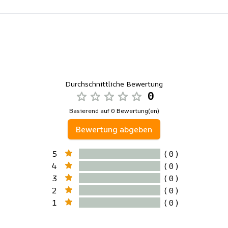
Durchschnittliche Bewertung
0
Basierend auf 0 Bewertung(en)
Bewertung abgeben
5
( 0 )
4
( 0 )
3
( 0 )
2
( 0 )
1
( 0 )