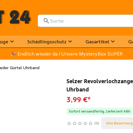
uge
Schädlingsschutz
Gasartikel
G
🎉
 Endlich wieder da ! Unsere MysteryBox SUPER
eder Gürtel Uhrband
Selzer Revolverlochzang
Uhrband
3,99 €
*
Sofort versandfertig, Lieferzeit 48h
0
Alle Bewertung