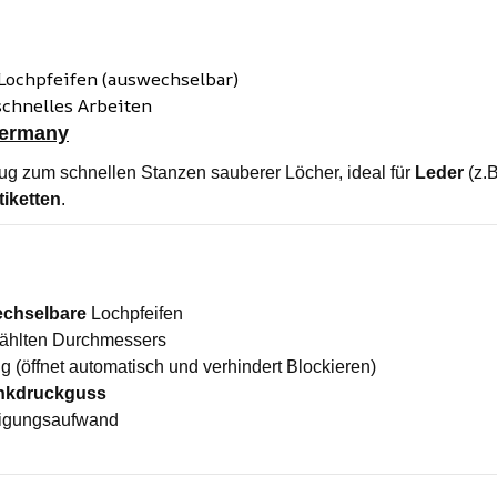
 Lochpfeifen (auswechselbar)
schnelles Arbeiten
Germany
ug zum schnellen Stanzen sauberer Löcher, ideal für
Leder
(z.B
tiketten
.
chselbare
Lochpfeifen
wählten Durchmessers
 (öffnet automatisch und verhindert Blockieren)
inkdruckguss
nigungsaufwand