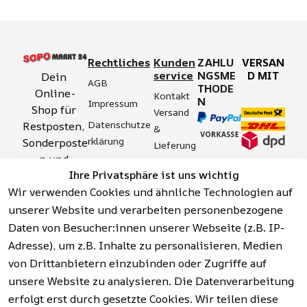
Rechtliches
Kunden
ZAHLU
VERSAN
service
NGSME
D MIT
Dein 
AGB
THODE
Online-
Kontakt
N
Impressum
Shop für 
Versand 
Datenschutze
Restposten, 
& 
rklärung
Sonderposte
Lieferung
n und 
Zahlung 
Barrierefreihei
Ihre Privatsphäre ist uns wichtig
Aktionsartik
& 
tserklärung
Wir verwenden Cookies und ähnliche Technologien auf
el rund um 
Sicherhei
Widerrufsrech
Werkzeuge, 
unserer Website und verarbeiten personenbezogene
t
t
Garten, 
Daten von Besucher:innen unserer Webseite (z.B. IP-
Häufige 
Hinweise zur 
Haushalt 
Fragen 
Adresse), um z.B. Inhalte zu personalisieren, Medien
Batterieentso
und mehr.
(FAQ)
von Drittanbietern einzubinden oder Zugriffe auf
rgung
unsere Website zu analysieren. Die Datenverarbeitung
erfolgt erst durch gesetzte Cookies. Wir teilen diese
Vertrag