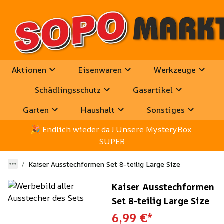
Aktionen
Eisenwaren
Werkzeuge
Schädlingsschutz
Gasartikel
Garten
Haushalt
Sonstiges
🎉
 Endlich wieder da ! Unsere MysteryBox 
SUPER
Kaiser Ausstechformen Set 8-teilig Large Size
Kaiser Ausstechformen
Set 8-teilig Large Size
6,99 €
*