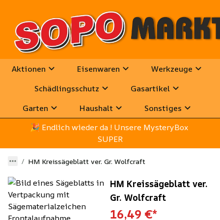
Aktionen
Eisenwaren
Werkzeuge
Schädlingsschutz
Gasartikel
Garten
Haushalt
Sonstiges
🎉
 Endlich wieder da ! Unsere MysteryBox 
SUPER
HM Kreissägeblatt ver. Gr. Wolfcraft
HM Kreissägeblatt ver.
Gr. Wolfcraft
16,49 €
*