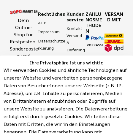
Rechtliches
Kunden
ZAHLU
VERSAN
service
NGSME
D MIT
Dein 
AGB
THODE
Online-
Kontakt
N
Impressum
Shop für 
Versand 
Datenschutze
Restposten, 
& 
rklärung
Sonderposte
Lieferung
n und 
Zahlung 
Barrierefreihei
Ihre Privatsphäre ist uns wichtig
Aktionsartik
& 
tserklärung
Wir verwenden Cookies und ähnliche Technologien auf
el rund um 
Sicherhei
Widerrufsrech
Werkzeuge, 
unserer Website und verarbeiten personenbezogene
t
t
Garten, 
Daten von Besucher:innen unserer Webseite (z.B. IP-
Häufige 
Hinweise zur 
Haushalt 
Fragen 
Adresse), um z.B. Inhalte zu personalisieren, Medien
Batterieentso
und mehr.
(FAQ)
von Drittanbietern einzubinden oder Zugriffe auf
rgung
unsere Website zu analysieren. Die Datenverarbeitung
erfolgt erst durch gesetzte Cookies. Wir teilen diese
Vertrag
widerrufen
Daten mit Dritten, die wir in den Einstellungen
benennen. Die Datenverarbeitung kann mit