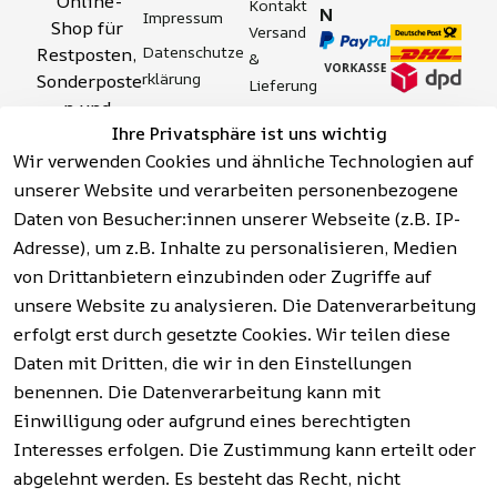
Online-
Kontakt
N
Impressum
Shop für 
Versand 
Datenschutze
Restposten, 
& 
rklärung
Sonderposte
Lieferung
n und 
Zahlung 
Barrierefreihei
Ihre Privatsphäre ist uns wichtig
Aktionsartik
& 
tserklärung
Wir verwenden Cookies und ähnliche Technologien auf
el rund um 
Sicherhei
Widerrufsrech
Werkzeuge, 
unserer Website und verarbeiten personenbezogene
t
t
Garten, 
Daten von Besucher:innen unserer Webseite (z.B. IP-
Häufige 
Hinweise zur 
Haushalt 
Fragen 
Adresse), um z.B. Inhalte zu personalisieren, Medien
Batterieentso
und mehr.
(FAQ)
von Drittanbietern einzubinden oder Zugriffe auf
rgung
unsere Website zu analysieren. Die Datenverarbeitung
erfolgt erst durch gesetzte Cookies. Wir teilen diese
Vertrag
widerrufen
Daten mit Dritten, die wir in den Einstellungen
benennen. Die Datenverarbeitung kann mit
Einwilligung oder aufgrund eines berechtigten
Facebook | 
AGB | Impressum | 
Interesses erfolgen. Die Zustimmung kann erteilt oder
Instagram | 
Datenschutzerklärung | 
abgelehnt werden. Es besteht das Recht, nicht
Newsletter
Barrierefreiheitserklärung | 