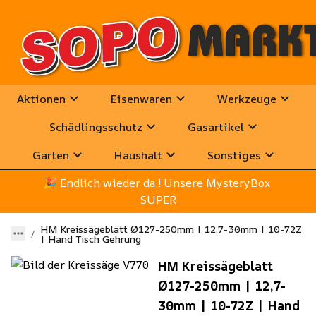
Aktionen
Eisenwaren
Werkzeuge
Schädlingsschutz
Gasartikel
Garten
Haushalt
Sonstiges
🎉
 Endlich wieder da ! Unsere MysteryBox 
SUPER
HM Kreissägeblatt Ø127-250mm | 12,7-30mm | 10-72Z
| Hand Tisch Gehrung
HM Kreissägeblatt
Ø127-250mm | 12,7-
30mm | 10-72Z | Hand