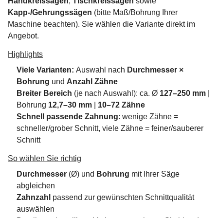
Handkreissägen
,
Tischkreissägen
sowie
Kapp-/Gehrungssägen
(bitte Maß/Bohrung Ihrer
Maschine beachten). Sie wählen die Variante direkt im
Angebot.
Highlights
Viele Varianten:
Auswahl nach
Durchmesser ×
Bohrung
und
Anzahl Zähne
Breiter Bereich
(je nach Auswahl): ca. Ø
127–250 mm
|
Bohrung
12,7–30 mm
|
10–72 Zähne
Schnell passende Zahnung
: wenige Zähne =
schneller/grober Schnitt, viele Zähne = feiner/sauberer
Schnitt
So wählen Sie richtig
Durchmesser
(Ø) und
Bohrung
mit Ihrer Säge
abgleichen
Zahnzahl
passend zur gewünschten Schnittqualität
auswählen