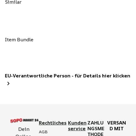
Similar
Item Bundle
EU-Verantwortliche Person - für Details hier klicken
Rechtliches
Kunden
ZAHLU
VERSAN
service
NGSME
D MIT
Dein 
AGB
THODE