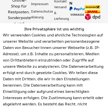
Online-
Kontakt
N
Impressum
Shop für 
Versand 
Datenschutze
Restposten, 
& 
rklärung
Sonderposte
Lieferung
n und 
Zahlung 
Barrierefreihei
Ihre Privatsphäre ist uns wichtig
Aktionsartik
& 
tserklärung
Wir verwenden Cookies und ähnliche Technologien auf
el rund um 
Sicherhei
Widerrufsrech
Werkzeuge, 
unserer Website und verarbeiten personenbezogene
t
t
Garten, 
Daten von Besucher:innen unserer Webseite (z.B. IP-
Häufige 
Hinweise zur 
Haushalt 
Fragen 
Adresse), um z.B. Inhalte zu personalisieren, Medien
Batterieentso
und mehr.
(FAQ)
von Drittanbietern einzubinden oder Zugriffe auf
rgung
unsere Website zu analysieren. Die Datenverarbeitung
erfolgt erst durch gesetzte Cookies. Wir teilen diese
Vertrag
widerrufen
Daten mit Dritten, die wir in den Einstellungen
benennen. Die Datenverarbeitung kann mit
Einwilligung oder aufgrund eines berechtigten
Facebook | 
AGB | Impressum | 
Interesses erfolgen. Die Zustimmung kann erteilt oder
Instagram | 
Datenschutzerklärung | 
abgelehnt werden. Es besteht das Recht, nicht
Newsletter
Barrierefreiheitserklärung | 