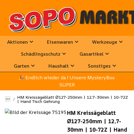
Aktionen
Eisenwaren
Werkzeuge
Schädlingsschutz
Gasartikel
Garten
Haushalt
Sonstiges
🎉
 Endlich wieder da ! Unsere MysteryBox 
SUPER
HM Kreissägeblatt Ø127-250mm | 12,7-30mm | 10-72Z
| Hand Tisch Gehrung
HM Kreissägeblatt
Ø127-250mm | 12,7-
30mm | 10-72Z | Hand