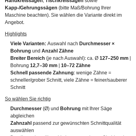
Handkreissägen
,
Tischkreissägen
sowie
Kapp-/Gehrungssägen
(bitte Maß/Bohrung Ihrer
Maschine beachten). Sie wählen die Variante direkt im
Angebot.
Highlights
Viele Varianten:
Auswahl nach
Durchmesser ×
Bohrung
und
Anzahl Zähne
Breiter Bereich
(je nach Auswahl): ca. Ø
127–250 mm
|
Bohrung
12,7–30 mm
|
10–72 Zähne
Schnell passende Zahnung
: wenige Zähne =
schneller/grober Schnitt, viele Zähne = feiner/sauberer
Schnitt
So wählen Sie richtig
Durchmesser
(Ø) und
Bohrung
mit Ihrer Säge
abgleichen
Zahnzahl
passend zur gewünschten Schnittqualität
auswählen