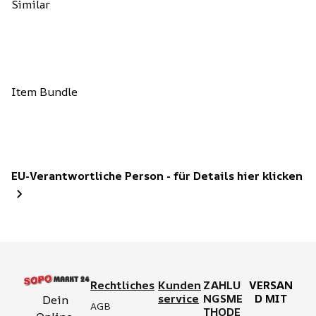
Similar
Item Bundle
EU-Verantwortliche Person - für Details hier klicken
Rechtliches
Kunden
ZAHLU
VERSAN
service
NGSME
D MIT
Dein 
AGB
THODE