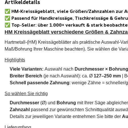
Artikeldetails
✅
HM-Kreissägeblatt, viele Größen/Zahnzahlen zur 
✅
Passend für Handkreissäge, Tischkreissäge & Gehr
✅
Top-Seller: über 1.000× verkauft & stark beobachte
HM Kreissägeblatt verschiedene Größen & Zahnza
Hartmetall-(HM) Kreissägeblätter als praktische Auswahl-Va
Maß/Bohrung Ihrer Maschine beachten). Sie wählen die Varia
Highlights
Viele Varianten:
Auswahl nach
Durchmesser × Bohrun
Breiter Bereich
(je nach Auswahl): ca. Ø
127–250 mm
| 
Schnell passende Zahnung
: wenige Zähne = schneller/gr
So wählen Sie richtig
Durchmesser
(Ø) und
Bohrung
mit Ihrer Säge abgleiche
Zahnzahl
passend zur gewünschten Schnittqualität ausw
Details zur jeweiligen Variante entnehmen Sie bitte der
Au
Lieferumfang