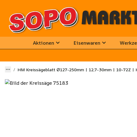
Aktionen
Eisenwaren
Werkze
HM Kreissägeblatt Ø127-250mm | 12,7-30mm | 10-72Z | 