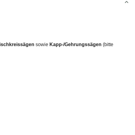
ischkreissägen
sowie
Kapp-/Gehrungssägen
(bitte