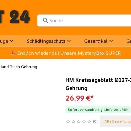
uge
Schädlingsschutz
Gasartikel
G
🎉
 Endlich wieder da ! Unsere MysteryBox SUPER
Hand Tisch Gehrung
HM Kreissägeblatt Ø127-
Gehrung
26,99 €
*
Sofort versandfertig, Lieferzeit 48h
0
Alle Bewertung