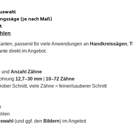
Auswahl
ungssäge (je nach Maß)
t
hlen
rianten, passend für viele Anwendungen an
Handkreissägen
,
T
nte direkt im Angebot.
g
und
Anzahl Zähne
Bohrung
12,7–30 mm
|
10–72 Zähne
ober Schnitt, viele Zähne = feiner/sauberer Schnitt
n
ählen
swahl
(und ggf. den
Bildern
) im Angebot