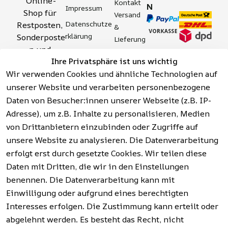
Online-
Kontakt
N
Impressum
Shop für 
Versand 
Datenschutze
Restposten, 
& 
rklärung
Sonderposte
Lieferung
n und 
Zahlung 
Barrierefreihei
Ihre Privatsphäre ist uns wichtig
Aktionsartik
& 
tserklärung
Wir verwenden Cookies und ähnliche Technologien auf
el rund um 
Sicherhei
Widerrufsrech
Werkzeuge, 
unserer Website und verarbeiten personenbezogene
t
t
Garten, 
Daten von Besucher:innen unserer Webseite (z.B. IP-
Häufige 
Hinweise zur 
Haushalt 
Fragen 
Adresse), um z.B. Inhalte zu personalisieren, Medien
Batterieentso
und mehr.
(FAQ)
von Drittanbietern einzubinden oder Zugriffe auf
rgung
unsere Website zu analysieren. Die Datenverarbeitung
erfolgt erst durch gesetzte Cookies. Wir teilen diese
Vertrag
widerrufen
Daten mit Dritten, die wir in den Einstellungen
benennen. Die Datenverarbeitung kann mit
Einwilligung oder aufgrund eines berechtigten
Facebook | 
AGB | Impressum | 
Interesses erfolgen. Die Zustimmung kann erteilt oder
Instagram | 
Datenschutzerklärung | 
abgelehnt werden. Es besteht das Recht, nicht
Newsletter
Barrierefreiheitserklärung | 