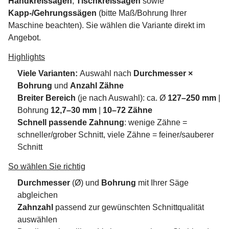
Handkreissägen
,
Tischkreissägen
sowie
Kapp-/Gehrungssägen
(bitte Maß/Bohrung Ihrer
Maschine beachten). Sie wählen die Variante direkt im
Angebot.
Highlights
Viele Varianten:
Auswahl nach
Durchmesser ×
Bohrung
und
Anzahl Zähne
Breiter Bereich
(je nach Auswahl): ca. Ø
127–250 mm
|
Bohrung
12,7–30 mm
|
10–72 Zähne
Schnell passende Zahnung
: wenige Zähne =
schneller/grober Schnitt, viele Zähne = feiner/sauberer
Schnitt
So wählen Sie richtig
Durchmesser
(Ø) und
Bohrung
mit Ihrer Säge
abgleichen
Zahnzahl
passend zur gewünschten Schnittqualität
auswählen