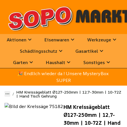
Aktionen
Eisenwaren
Werkzeuge
Schädlingsschutz
Gasartikel
Garten
Haushalt
Sonstiges
🎉
 Endlich wieder da ! Unsere MysteryBox 
SUPER
HM Kreissägeblatt Ø127-250mm | 12,7-30mm | 10-72Z
| Hand Tisch Gehrung
HM Kreissägeblatt
Ø127-250mm | 12,7-
30mm | 10-72Z | Hand