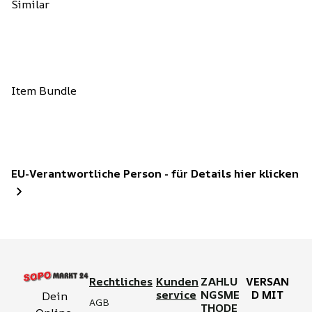
Similar
Item Bundle
EU-Verantwortliche Person - für Details hier klicken
Rechtliches
Kunden
ZAHLU
VERSAN
service
NGSME
D MIT
Dein 
AGB
THODE