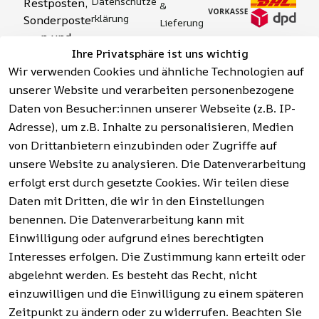
Datenschutze
Restposten, 
& 
rklärung
Sonderposte
Lieferung
n und 
Zahlung 
Barrierefreihei
Ihre Privatsphäre ist uns wichtig
Aktionsartik
& 
tserklärung
Wir verwenden Cookies und ähnliche Technologien auf
el rund um 
Sicherhei
Widerrufsrech
Werkzeuge, 
unserer Website und verarbeiten personenbezogene
t
t
Garten, 
Daten von Besucher:innen unserer Webseite (z.B. IP-
Häufige 
Hinweise zur 
Haushalt 
Fragen 
Adresse), um z.B. Inhalte zu personalisieren, Medien
Batterieentso
und mehr.
(FAQ)
von Drittanbietern einzubinden oder Zugriffe auf
rgung
unsere Website zu analysieren. Die Datenverarbeitung
erfolgt erst durch gesetzte Cookies. Wir teilen diese
Vertrag
widerrufen
Daten mit Dritten, die wir in den Einstellungen
benennen. Die Datenverarbeitung kann mit
Einwilligung oder aufgrund eines berechtigten
Facebook | 
AGB | Impressum | 
Interesses erfolgen. Die Zustimmung kann erteilt oder
Instagram | 
Datenschutzerklärung | 
abgelehnt werden. Es besteht das Recht, nicht
Newsletter
Barrierefreiheitserklärung | 
Widerrufsrecht
einzuwilligen und die Einwilligung zu einem späteren
Zeitpunkt zu ändern oder zu widerrufen. Beachten Sie