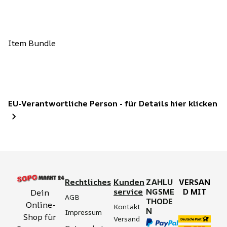
Item Bundle
EU-Verantwortliche Person - für Details hier klicken
Rechtliches
Kunden
ZAHLU
VERSAN
service
NGSME
D MIT
Dein 
AGB
THODE
Online-
Kontakt
N
Impressum
Shop für 
Versand 