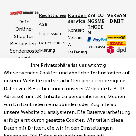
Rechtliches
Kunden
ZAHLU
VERSAN
service
NGSME
D MIT
Dein 
AGB
THODE
Online-
Kontakt
N
Impressum
Shop für 
Versand 
Datenschutze
Restposten, 
& 
rklärung
Sonderposte
Lieferung
n und 
Zahlung 
Barrierefreihei
Ihre Privatsphäre ist uns wichtig
Aktionsartik
& 
tserklärung
Wir verwenden Cookies und ähnliche Technologien auf
el rund um 
Sicherhei
Widerrufsrech
Werkzeuge, 
unserer Website und verarbeiten personenbezogene
t
t
Garten, 
Daten von Besucher:innen unserer Webseite (z.B. IP-
Häufige 
Hinweise zur 
Haushalt 
Fragen 
Adresse), um z.B. Inhalte zu personalisieren, Medien
Batterieentso
und mehr.
(FAQ)
von Drittanbietern einzubinden oder Zugriffe auf
rgung
unsere Website zu analysieren. Die Datenverarbeitung
erfolgt erst durch gesetzte Cookies. Wir teilen diese
Vertrag
widerrufen
Daten mit Dritten, die wir in den Einstellungen
benennen. Die Datenverarbeitung kann mit