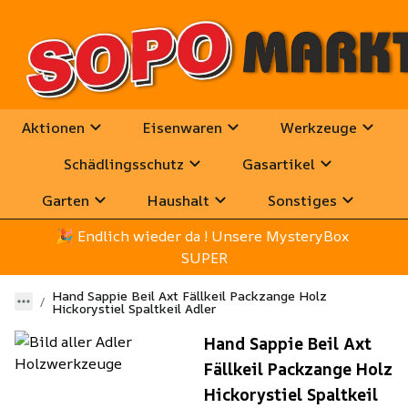
Aktionen
Eisenwaren
Werkzeuge
Schädlingsschutz
Gasartikel
Garten
Haushalt
Sonstiges
🎉
 Endlich wieder da ! Unsere MysteryBox 
SUPER
Hand Sappie Beil Axt Fällkeil Packzange Holz
Hickorystiel Spaltkeil Adler
Hand Sappie Beil Axt
Fällkeil Packzange Holz
Hickorystiel Spaltkeil