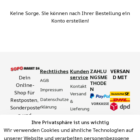
Keine Sorge. Sie können nach Ihrer Bestellung ein
Konto erstellen!
Rechtliches
Kunden
ZAHLU
VERSAN
service
NGSME
D MIT
Dein 
AGB
THODE
Online-
Kontakt
N
Impressum
Shop für 
Versand 
Datenschutze
Restposten, 
& 
rklärung
Sonderposte
Lieferung
n und 
Zahlung 
Barrierefreihei
Ihre Privatsphäre ist uns wichtig
Aktionsartik
& 
tserklärung
Wir verwenden Cookies und ähnliche Technologien auf
el rund um 
Sicherhei
Widerrufsrech
Werkzeuge, 
unserer Website und verarbeiten personenbezogene
t