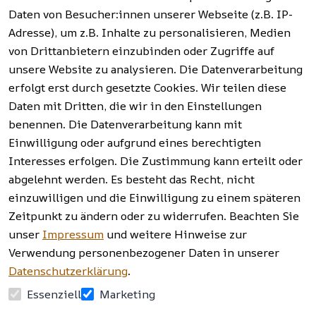
t
Garten, 
Daten von Besucher:innen unserer Webseite (z.B. IP-
Häufige 
Hinweise zur 
Haushalt 
Fragen 
Adresse), um z.B. Inhalte zu personalisieren, Medien
Batterieentso
und mehr.
(FAQ)
von Drittanbietern einzubinden oder Zugriffe auf
rgung
unsere Website zu analysieren. Die Datenverarbeitung
erfolgt erst durch gesetzte Cookies. Wir teilen diese
Vertrag
widerrufen
Daten mit Dritten, die wir in den Einstellungen
benennen. Die Datenverarbeitung kann mit
Einwilligung oder aufgrund eines berechtigten
Facebook | 
AGB | Impressum | 
Interesses erfolgen. Die Zustimmung kann erteilt oder
Instagram | 
Datenschutzerklärung | 
abgelehnt werden. Es besteht das Recht, nicht
Newsletter
Barrierefreiheitserklärung | 
Widerrufsrecht
einzuwilligen und die Einwilligung zu einem späteren
Zeitpunkt zu ändern oder zu widerrufen. Beachten Sie
unser
Impressum
und weitere Hinweise zur
Verwendung personenbezogener Daten in unserer
Datenschutzerklärung
.
Essenziell
Marketing