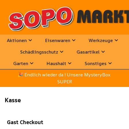
Aktionen
Eisenwaren
Werkzeuge
Schädlingsschutz
Gasartikel
Garten
Haushalt
Sonstiges
🎉
 Endlich wieder da ! Unsere MysteryBox 
SUPER
Kasse
Gast Checkout