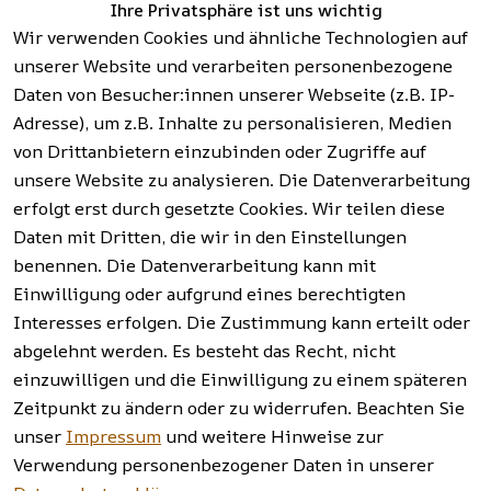
Ihre Privatsphäre ist uns wichtig
Aktionsartik
& 
tserklärung
Wir verwenden Cookies und ähnliche Technologien auf
el rund um 
Sicherhei
Widerrufsrech
Werkzeuge, 
unserer Website und verarbeiten personenbezogene
t
t
Garten, 
Daten von Besucher:innen unserer Webseite (z.B. IP-
Häufige 
Hinweise zur 
Haushalt 
Fragen 
Adresse), um z.B. Inhalte zu personalisieren, Medien
Batterieentso
und mehr.
(FAQ)
von Drittanbietern einzubinden oder Zugriffe auf
rgung
unsere Website zu analysieren. Die Datenverarbeitung
erfolgt erst durch gesetzte Cookies. Wir teilen diese
Vertrag
widerrufen
Daten mit Dritten, die wir in den Einstellungen
benennen. Die Datenverarbeitung kann mit
Einwilligung oder aufgrund eines berechtigten
Facebook | 
AGB | Impressum | 
Interesses erfolgen. Die Zustimmung kann erteilt oder
Instagram | 
Datenschutzerklärung | 
abgelehnt werden. Es besteht das Recht, nicht
Newsletter
Barrierefreiheitserklärung | 
Widerrufsrecht
einzuwilligen und die Einwilligung zu einem späteren
Zeitpunkt zu ändern oder zu widerrufen. Beachten Sie
unser
Impressum
und weitere Hinweise zur
Verwendung personenbezogener Daten in unserer