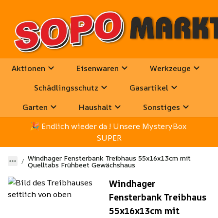
Aktionen
Eisenwaren
Werkzeuge
Schädlingsschutz
Gasartikel
Garten
Haushalt
Sonstiges
🎉
 Endlich wieder da ! Unsere MysteryBox 
SUPER
Windhager Fensterbank Treibhaus 55x16x13cm mit
Quelltabs Frühbeet Gewächshaus
Windhager
Fensterbank Treibhaus
55x16x13cm mit