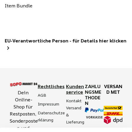
Item Bundle
EU-Verantwortliche Person - für Details hier klicken
Rechtliches
Kunden
ZAHLU
VERSAN
service
NGSME
D MIT
Dein 
AGB
THODE
Online-
Kontakt
N
Impressum
Shop für 
Versand 
Datenschutze
Restposten, 
& 
rklärung
Sonderposte
Lieferung
n und 
Zahlung 
Barrierefreihei