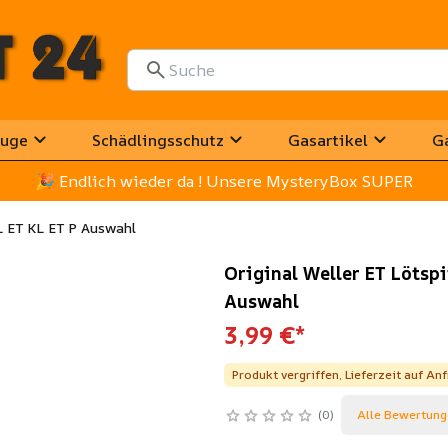
uge
Schädlingsschutz
Gasartikel
G
🎉
 Endlich wieder da ! Unsere MysteryBox SUPER
L ET KL ET P Auswahl
Original Weller ET Lötsp
Auswahl
3,99 €
*
Produkt vergriffen, Lieferzeit auf An
0
Alle Bewertung