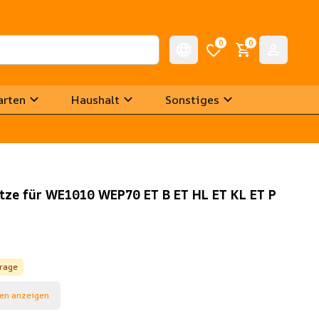
0
0
arten
Haushalt
Sonstiges
itze für WE1010 WEP70 ET B ET HL ET KL ET P
frage
en anzeigen