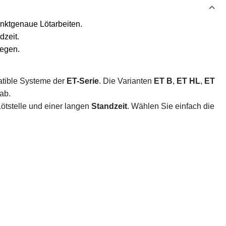
unktgenaue Lötarbeiten.
dzeit.
legen.
tible Systeme der
ET-Serie
. Die Varianten
ET B
,
ET HL
,
ET
ab.
Lötstelle und einer langen
Standzeit
. Wählen Sie einfach die