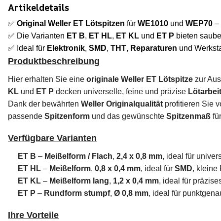
Artikeldetails
✅
Original Weller ET Lötspitzen
für
WE1010
und
WEP70
– 
✅ Die Varianten
ET B
,
ET HL
,
ET KL
und
ET P
bieten saube
✅ Ideal für
Elektronik
,
SMD
,
THT
,
Reparaturen
und Werkstat
Produktbeschreibung
Hier erhalten Sie eine
originale Weller ET Lötspitze
zur Aus
KL
und
ET P
decken universelle, feine und präzise
Lötarbei
Dank der bewährten
Weller Originalqualität
profitieren Sie 
passende
Spitzenform
und das gewünschte
Spitzenmaß
fü
Verfügbare Varianten
ET B
–
Meißelform / Flach
,
2,4 x 0,8 mm
, ideal für univer
ET HL
–
Meißelform
,
0,8 x 0,4 mm
, ideal für
SMD
, kleine
ET KL
–
Meißelform lang
,
1,2 x 0,4 mm
, ideal für präzi
ET P
–
Rundform stumpf
,
Ø 0,8 mm
, ideal für punktgena
Ihre Vorteile