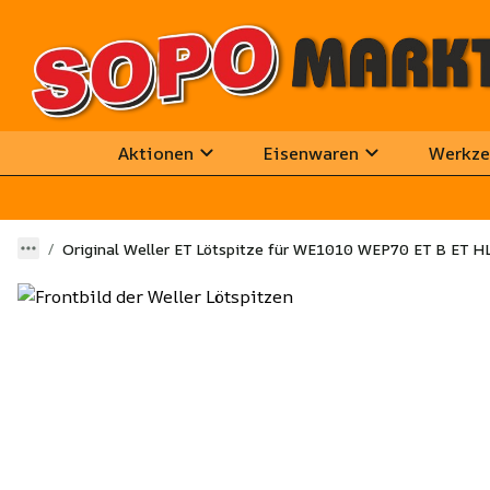
Aktionen
Eisenwaren
Werkze
Original Weller ET Lötspitze für WE1010 WEP70 ET B ET H