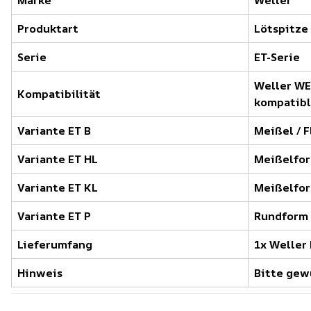
Marke
Weller
Produktart
Lötspitze
Serie
ET-Serie
Weller WE
Kompatibilität
kompatibl
Variante ET B
Meißel / F
Variante ET HL
Meißelfor
Variante ET KL
Meißelfor
Variante ET P
Rundform 
Lieferumfang
1x Weller
Hinweis
Bitte gew