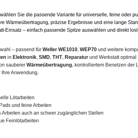
wählen Sie die passende Variante für universelle, feine oder p
re Wärmeübertragung, präzise Ergebnisse und eine lange Stan
t-Einsatz – einfach passende Spitze auswählen und direkt los
wahl – passend für
Weller WE1010
,
WEP70
und weitere kompa
ten
in
Elektronik
,
SMD
,
THT
,
Reparatur
und Werkstatt optimal 
von sauberer
Wärmeübertragung
, kontrolliertem Benetzen der 
r Ihre Anwendung.
selle Lötarbeiten
 Pads und feine Arbeiten
ses Arbeiten auch an schwer zugänglichen Stellen
ue Feinlötarbeiten