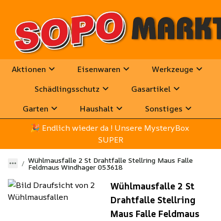
Aktionen
Eisenwaren
Werkzeuge
Schädlingsschutz
Gasartikel
Garten
Haushalt
Sonstiges
🎉
 Endlich wieder da ! Unsere MysteryBox 
SUPER
Wühlmausfalle 2 St Drahtfalle Stellring Maus Falle
Feldmaus Windhager 053618
Wühlmausfalle 2 St
Drahtfalle Stellring
Maus Falle Feldmaus