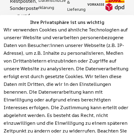
Datenschutze
Restposten, 
& 
rklärung
Sonderposte
Lieferung
n und 
Zahlung 
Barrierefreihei
Ihre Privatsphäre ist uns wichtig
Aktionsartik
& 
tserklärung
Wir verwenden Cookies und ähnliche Technologien auf
el rund um 
Sicherhei
Widerrufsrech
Werkzeuge, 
unserer Website und verarbeiten personenbezogene
t
t
Garten, 
Daten von Besucher:innen unserer Webseite (z.B. IP-
Häufige 
Hinweise zur 
Haushalt 
Fragen 
Adresse), um z.B. Inhalte zu personalisieren, Medien
Batterieentso
und mehr.
(FAQ)
von Drittanbietern einzubinden oder Zugriffe auf
rgung
unsere Website zu analysieren. Die Datenverarbeitung
erfolgt erst durch gesetzte Cookies. Wir teilen diese
Vertrag
widerrufen
Daten mit Dritten, die wir in den Einstellungen
benennen. Die Datenverarbeitung kann mit
Einwilligung oder aufgrund eines berechtigten
Facebook | 
AGB | Impressum | 
Interesses erfolgen. Die Zustimmung kann erteilt oder
Instagram | 
Datenschutzerklärung | 
abgelehnt werden. Es besteht das Recht, nicht
Newsletter
Barrierefreiheitserklärung | 
Widerrufsrecht
einzuwilligen und die Einwilligung zu einem späteren
Zeitpunkt zu ändern oder zu widerrufen. Beachten Sie