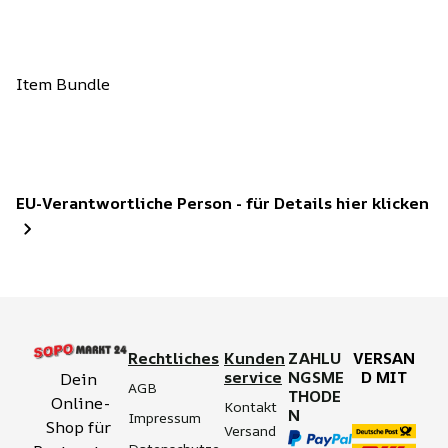
Item Bundle
EU-Verantwortliche Person - für Details hier klicken
Rechtliches
Kunden
ZAHLU
VERSAN
service
NGSME
D MIT
Dein 
AGB
THODE
Online-
Kontakt
N
Impressum
Shop für 
Versand 