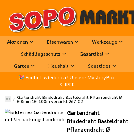
Aktionen
Eisenwaren
Werkzeuge
Schädlingsschutz
Gasartikel
Garten
Haushalt
Sonstiges
🎉
 Endlich wieder da ! Unsere MysteryBox 
SUPER
Gartendraht Bindedraht Basteldraht Pflanzendraht Ø
0,8mm 10-100m verzinkt 267-02
Gartendraht
Bindedraht Basteldraht
Pflanzendraht Ø