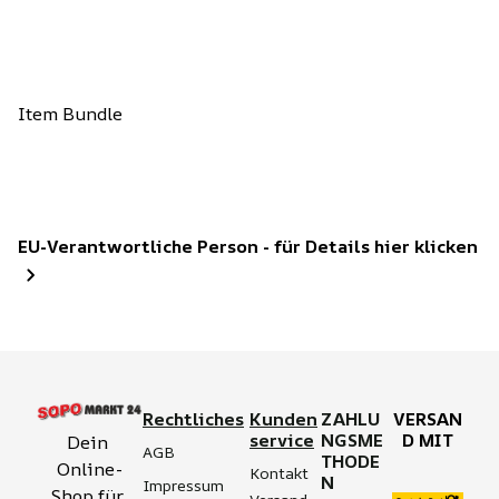
Item Bundle
EU-Verantwortliche Person - für Details hier klicken
Rechtliches
Kunden
ZAHLU
VERSAN
service
NGSME
D MIT
Dein 
AGB
THODE
Online-
Kontakt
N
Impressum
Shop für 